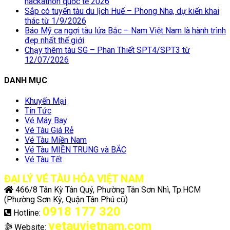
hackathon quốc tế 2026
Sắp có tuyến tàu du lịch Huế – Phong Nha, dự kiến khai
thác từ 1/9/2026
Báo Mỹ ca ngợi tàu lửa Bắc – Nam Việt Nam là hành trình
đẹp nhất thế giới
Chạy thêm tàu SG – Phan Thiết SPT4/SPT3 từ
12/07/2026
DANH MỤC
Khuyến Mại
Tin Tức
Vé Máy Bay
Vé Tàu Giá Rẻ
Vé Tàu Miền Nam
Vé Tàu MIỀN TRUNG và BẮC
Vé Tàu Tết
ĐẠI LÝ VÉ TÀU HỎA VIỆT NAM
466/8 Tân Kỳ Tân Quý, Phường Tân Sơn Nhì, Tp.HCM
(Phường Sơn Kỳ, Quận Tân Phú cũ)
0918 177 320
Hotline:
vetauvietnam.com
Website: