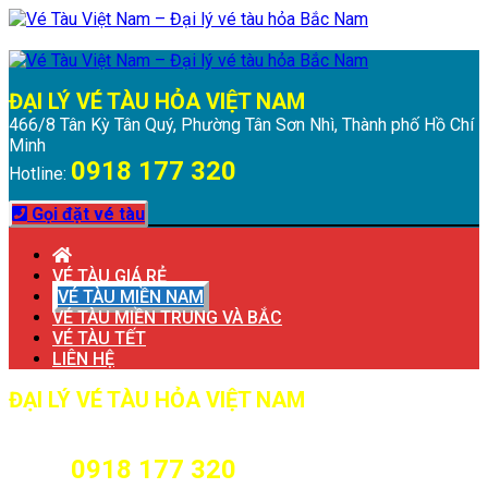
Chuyển
Menu
Đóng
đến
Menu
nội
dung
ĐẠI LÝ VÉ TÀU HỎA VIỆT NAM
466/8 Tân Kỳ Tân Quý, Phường Tân Sơn Nhì, Thành phố Hồ Chí
Minh
0918 177 320
Hotline:
Gọi đặt vé tàu
VÉ TÀU GIÁ RẺ
VÉ TÀU MIỀN NAM
VÉ TÀU MIỀN TRUNG VÀ BẮC
VÉ TÀU TẾT
LIÊN HỆ
ĐẠI LÝ VÉ TÀU HỎA VIỆT NAM
466/8 Tân Kỳ Tân Quý, Phường Tân Sơn Nhì, Thành phố Hồ Chí
Minh
0918 177 320
Hotline: