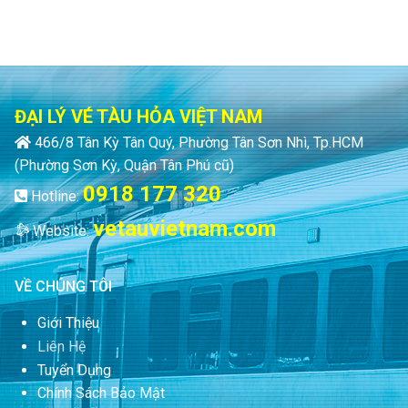
ĐẠI LÝ VÉ TÀU HỎA VIỆT NAM
466/8 Tân Kỳ Tân Quý, Phường Tân Sơn Nhì, Tp.HCM
(Phường Sơn Kỳ, Quận Tân Phú cũ)
0918 177 320
Hotline:
vetauvietnam.com
Website:
VỀ CHÚNG TÔI
Giới Thiệu
Liên Hệ
Tuyển Dụng
Chính Sách Bảo Mật