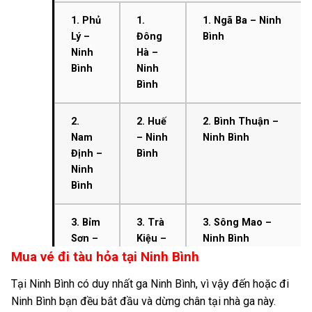
1. Phủ
1.
1. Ngã Ba – Ninh
Lý –
Đông
Bình
Ninh
Hà –
Bình
Ninh
Bình
2.
2. Huế
2. Bình Thuận –
Nam
– Ninh
Ninh Bình
Định –
Bình
Ninh
Bình
3. Bỉm
3. Trà
3. Sông Mao –
Sơn –
Kiệu –
Ninh Bình
Mua vé đi tàu hỏa tại Ninh Bình
Ninh
Ninh
Bình
Bình
Tại Ninh Bình có duy nhất ga Ninh Bình, vì vậy đến hoặc đi
Ninh Bình bạn đều bắt đầu và dừng chân tại nhà ga này.
4.
4. Tam
4. Ma Lâm – Ninh