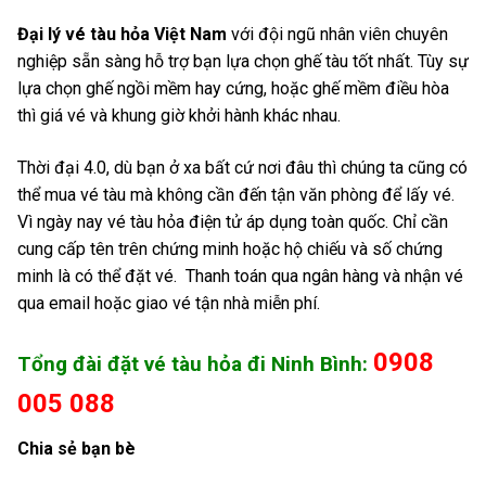
Thanh
Kỳ –
Bình
Đại lý vé tàu hỏa Việt Nam
với đội ngũ nhân viên chuyên
Hóa –
Ninh
nghiệp sẵn sàng hỗ trợ bạn lựa chọn ghế tàu tốt nhất. Tùy sự
Ninh
Bình
lựa chọn ghế ngồi mềm hay cứng, hoặc ghế mềm điều hòa
Bình
thì giá vé và khung giờ khởi hành khác nhau.
5.
5. Núi
5. Tháp Chàm –
Thời đại 4.0, dù bạn ở xa bất cứ nơi đâu thì chúng ta cũng có
Minh
Thành
Ninh Bình
thể mua vé tàu mà không cần đến tận văn phòng để lấy vé.
Khôi –
– Ninh
Vì ngày nay vé tàu hỏa điện tử áp dụng toàn quốc. Chỉ cần
Ninh
Bình
cung cấp tên trên chứng minh hoặc hộ chiếu và số chứng
Bình
minh là có thể đặt vé. Thanh toán qua ngân hàng và nhận vé
qua email hoặc giao vé tận nhà miễn phí.
6. Chợ
6.
6. Long Khánh –
Sy –
Quảng
Ninh Bình
0908
Ninh
Ngãi –
Tổng đài đặt vé tàu hỏa đi Ninh Bình:
Bình
Ninh
005 088
Bình
Chia sẻ bạn bè
7.
7. Đức
7. Tuy Hòa – Ninh