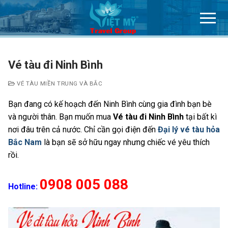
Chuyển
đến
nội
dung
Vé tàu đi Ninh Bình
VÉ TÀU MIỀN TRUNG VÀ BẮC
Bạn đang có kế hoạch đến Ninh Bình cùng gia đình bạn bè
và người thân. Bạn muốn mua
Vé tàu đi Ninh Bình
tại bất kì
nơi đâu trên cả nước. Chỉ cần gọi điện đến
Đại lý vé tàu hỏa
Bắc Nam
là bạn sẽ sở hữu ngay nhưng chiếc vé yêu thích
rồi.
0908 005 088
Hotline: