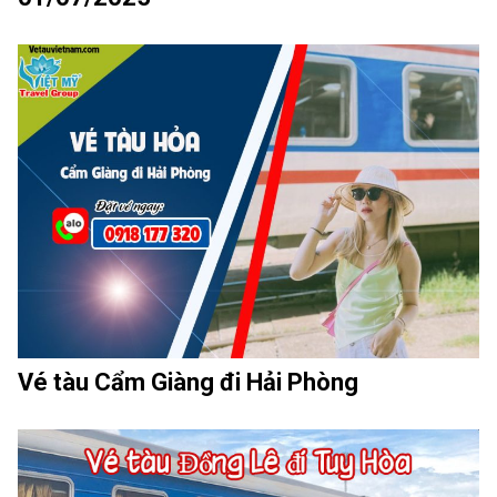
Ninh
Ninh
Bình
Bình
11.
11.
Đồng
Nha
Hới –
Trang
Ninh
– Ninh
Bình
Bình
Vé tàu Cẩm Giàng đi Hải Phòng