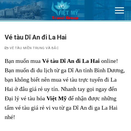
Chuyển
đến
nội
dung
Vé tàu Dĩ An đi La Hai
VÉ TÀU MIỀN TRUNG VÀ BẮC
Bạn muốn mua
Vé tàu Dĩ An đi La Hai
online!
Bạn muốn đi du lịch từ ga Dĩ An tỉnh Bình Dương,
bạn không biết nên mua vé tàu trực tuyến đi La
Hai ở đâu giá rẻ uy tín. Nhanh tay gọi ngay đến
Đại lý vé tàu hỏa
Việt Mỹ
để nhận được những
tấm vé tàu giá rẻ vi vu từ ga Dĩ An đi ga La Hai
nhé!