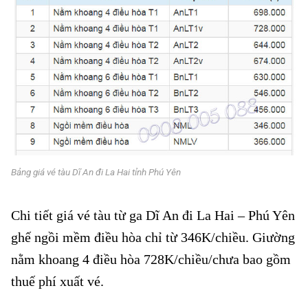
Bảng giá vé tàu Dĩ An đi La Hai tỉnh Phú Yên
Chi tiết giá vé tàu từ ga Dĩ An đi La Hai – Phú Yên
ghế ngồi mềm điều hòa chỉ từ 346K/chiều. Giường
nằm khoang 4 điều hòa 728K/chiều/chưa bao gồm
thuế phí xuất vé.