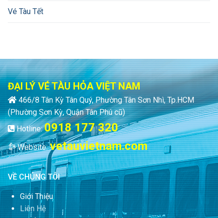
Vé Tàu Tết
ĐẠI LÝ VÉ TÀU HỎA VIỆT NAM
466/8 Tân Kỳ Tân Quý, Phường Tân Sơn Nhì, Tp.HCM
(Phường Sơn Kỳ, Quận Tân Phú cũ)
0918 177 320
Hotline:
vetauvietnam.com
Website:
VỀ CHÚNG TÔI
Giới Thiệu
Liên Hệ