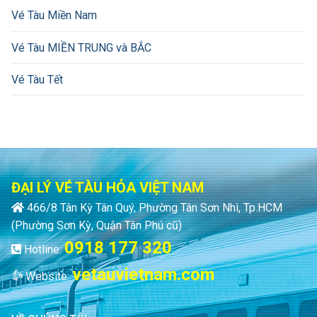
Vé Tàu Miền Nam
Vé Tàu MIỀN TRUNG và BẮC
Vé Tàu Tết
ĐẠI LÝ VÉ TÀU HỎA VIỆT NAM
466/8 Tân Kỳ Tân Quý, Phường Tân Sơn Nhì, Tp.HCM
(Phường Sơn Kỳ, Quận Tân Phú cũ)
0918 177 320
Hotline:
vetauvietnam.com
Website: