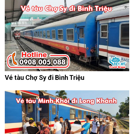
Vé tàu Chợ Sy đi Bình Triệu