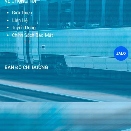
VỀ CHÚNG TÔI
Giới Thiệu
Liên Hệ
Tuyển Dụng
Chính Sách Bảo Mật
ZALO
BẢN ĐỒ CHỈ ĐƯỜNG