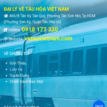
ĐẠI LÝ VÉ TÀU HỎA VIỆT NAM
466/8 Tân Kỳ Tân Quý, Phường Tân Sơn Nhì, Tp.HCM
(Phường Sơn Kỳ, Quận Tân Phú cũ)
0918 177 320
Hotline:
vetauvietnam.com
Website:
VỀ CHÚNG TÔI
Giới Thiệu
Liên Hệ
Tuyển Dụng
Chính Sách Bảo Mật
ZALO