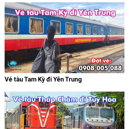
Vé tàu Tam Kỳ đi Yên Trung