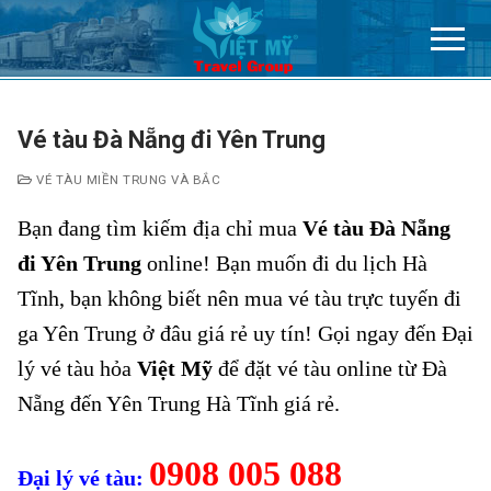
Chuyển
đến
nội
dung
Vé tàu Đà Nẵng đi Yên Trung
VÉ TÀU MIỀN TRUNG VÀ BẮC
Bạn đang tìm kiếm địa chỉ mua
Vé tàu Đà Nẵng
đi Yên Trung
online! Bạn muốn đi du lịch Hà
Tĩnh, bạn không biết nên mua vé tàu trực tuyến đi
ga Yên Trung ở đâu giá rẻ uy tín! Gọi ngay đến Đại
lý vé tàu hỏa
Việt Mỹ
để đặt vé tàu online từ Đà
Nẵng đến Yên Trung Hà Tĩnh giá rẻ.
0908 005 088
Đại lý vé tàu: