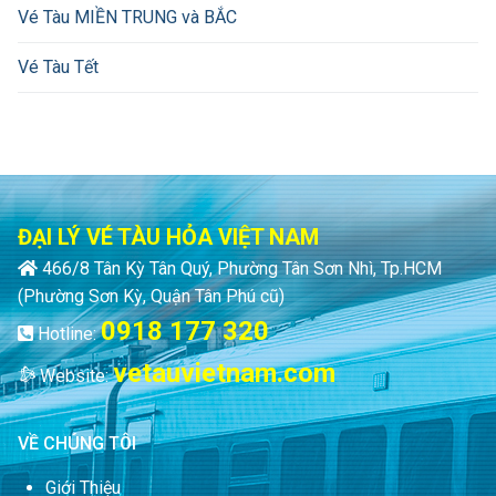
Vé Tàu MIỀN TRUNG và BẮC
Vé Tàu Tết
ĐẠI LÝ VÉ TÀU HỎA VIỆT NAM
466/8 Tân Kỳ Tân Quý, Phường Tân Sơn Nhì, Tp.HCM
(Phường Sơn Kỳ, Quận Tân Phú cũ)
0918 177 320
Hotline:
vetauvietnam.com
Website:
VỀ CHÚNG TÔI
Giới Thiệu