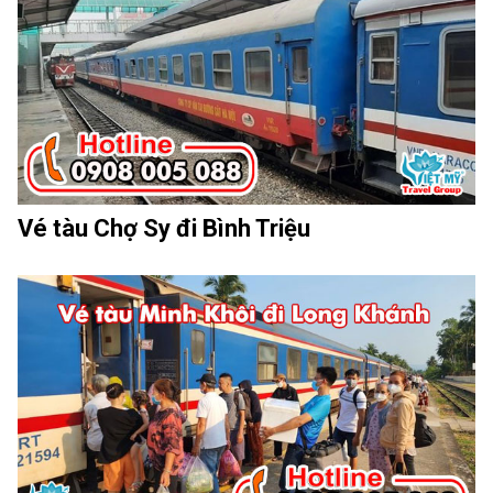
Vé tàu Chợ Sy đi Bình Triệu