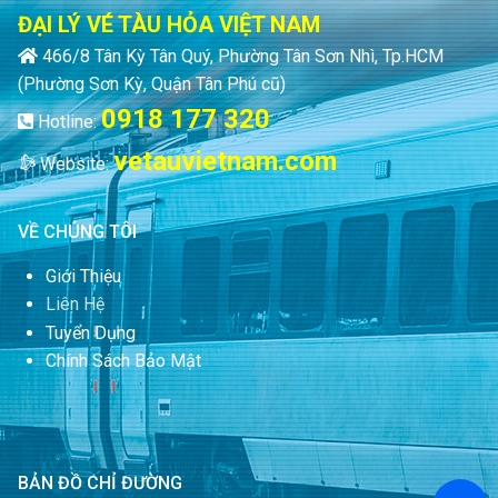
ĐẠI LÝ VÉ TÀU HỎA VIỆT NAM
466/8 Tân Kỳ Tân Quý, Phường Tân Sơn Nhì, Tp.HCM
(Phường Sơn Kỳ, Quận Tân Phú cũ)
0918 177 320
Hotline:
vetauvietnam.com
Website:
VỀ CHÚNG TÔI
Giới Thiệu
Liên Hệ
Tuyển Dụng
Chính Sách Bảo Mật
BẢN ĐỒ CHỈ ĐƯỜNG