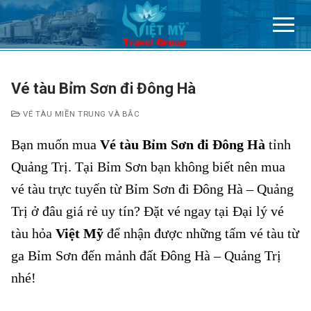
Chuyển
đến
nội
dung
Vé tàu Bỉm Sơn đi Đông Hà
VÉ TÀU MIỀN TRUNG VÀ BẮC
Bạn muốn mua
Vé tàu Bỉm Sơn đi Đông Hà
tỉnh
Quảng Trị. Tại Bỉm Sơn
bạn không biết nên mua
vé tàu trực tuyến từ Bỉm Sơn đi Đông Hà – Quảng
Trị ở đâu giá rẻ uy tín? Đặt vé ngay tại Đại lý vé
tàu hỏa
Việt Mỹ
để nhận được những tấm vé tàu từ
ga Bỉm Sơn đến mảnh đất Đông Hà – Quảng Trị
nhé!