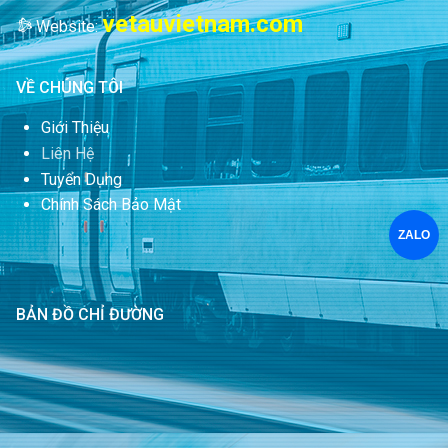
vetauvietnam.com
Website:
VỀ CHÚNG TÔI
Giới Thiệu
Liên Hệ
Tuyển Dụng
Chính Sách Bảo Mật
ZALO
BẢN ĐỒ CHỈ ĐƯỜNG