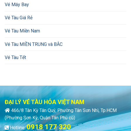
Vé Máy Bay
Vé Tàu Giá Rẻ
Vé Tàu Miền Nam
Vé Tàu MIỀN TRUNG và BẮC
Vé Tàu Tết
ĐẠI LÝ VÉ TÀU HỎA VIỆT NAM
466/8 Tân Kỳ Tân Quý, Phường Tân Sơn Nhì, Tp.HCM
(Phường Sơn Kỳ, Quận Tân Phú cũ)
0918 177 320
Hotline: