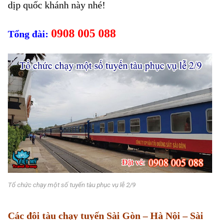
dịp quốc khánh này nhé!
0908 005 088
Tổng đài:
Tổ chức chạy một số tuyến tàu phục vụ lễ 2/9
Các đôi tàu chạy tuyến Sài Gòn – Hà Nội – Sài