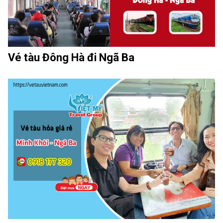
Vé tàu Đông Hà đi Ngã Ba