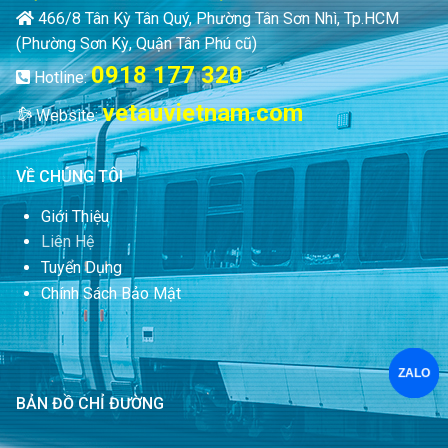
466/8 Tân Kỳ Tân Quý, Phường Tân Sơn Nhì, Tp.HCM
(Phường Sơn Kỳ, Quận Tân Phú cũ)
0918 177 320
Hotline:
vetauvietnam.com
Website:
VỀ CHÚNG TÔI
Giới Thiệu
Liên Hệ
Tuyển Dụng
Chính Sách Bảo Mật
ZALO
BẢN ĐỒ CHỈ ĐƯỜNG