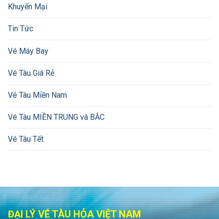
Khuyến Mại
Tin Tức
Vé Máy Bay
Vé Tàu Giá Rẻ
Vé Tàu Miền Nam
Vé Tàu MIỀN TRUNG và BẮC
Vé Tàu Tết
ĐẠI LÝ VÉ TÀU HỎA VIỆT NAM