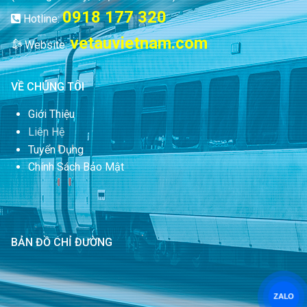
0918 177 320
Hotline:
vetauvietnam.com
Website:
VỀ CHÚNG TÔI
Giới Thiệu
Liên Hệ
Tuyển Dụng
Chính Sách Bảo Mật
BẢN ĐỒ CHỈ ĐƯỜNG
ZALO