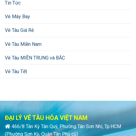
Tin Tức
Vé Máy Bay
Vé Tàu Giá Rẻ
Vé Tàu Miền Nam
Vé Tàu MIỀN TRUNG và BẮC
Vé Tàu Tết
ĐẠI LÝ VÉ TÀU HỎA VIỆT NAM
466/8 Tân Kỳ Tân Quý, Phường Tân Sơn Nhì, Tp.HCM
(Phường Sơn Kỳ, Quận Tân Phú cũ)