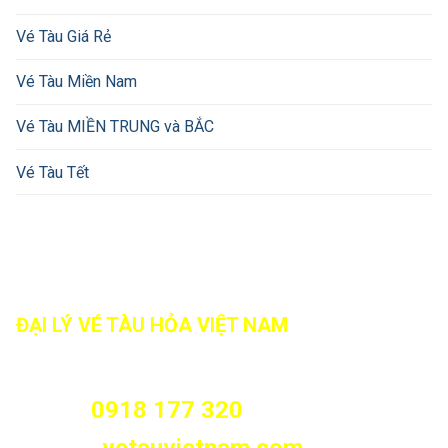
Vé Tàu Giá Rẻ
Vé Tàu Miền Nam
Vé Tàu MIỀN TRUNG và BẮC
Vé Tàu Tết
ĐẠI LÝ VÉ TÀU HỎA VIỆT NAM
466/8 Tân Kỳ Tân Quý, Phường Tân Sơn Nhì, Tp.HCM
(Phường Sơn Kỳ, Quận Tân Phú cũ)
0918 177 320
Hotline: