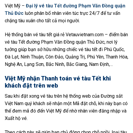
Việt Mỹ –
Đại lý vé tàu Tết đường Phạm Văn Đồng quận
Thủ Đức
luôn phân bổ nhân viên túc trực 24/7 để tư vấn
chặng tàu xuân cho tất cả mọi người.
Hệ thống bán vé tàu tết giá rẻ Vetauvietnam.com – điểm bán
vé tàu Tết đường Phạm Văn Đồng quận Thủ Đức, nơi lý
tưởng giúp bạn sở hữu những chiếc vé tàu tết đi Phú Quốc,
Đà Lạt, Ninh Thuận, Côn Đảo, Quảng Trị, Phú Yên, Thanh Hóa,
Nghệ An, Lạng Sơn, Bắc Ninh, Bắc Giang, Nam Định,…
Việt Mỹ nhận Thanh toán vé tàu Tết khi
khách đặt trên web
Sau khi đặt xong vé tàu trên hệ thống web của Đường sắt
Việt Nam quý khách sẽ nhận một Mã đặt chỗ, khi này bạn có
thể đem mã đó đến Việt Mỹ để nhờ nhân viên đăng nhập và
Xuất hộ vé.
Theo cách này sẽ giúp bạn chủ động chọn chỗ ngồi, loại tàu,