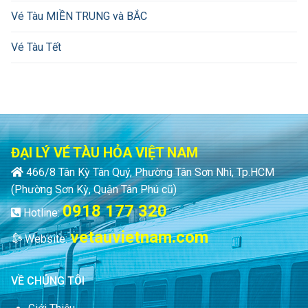
Vé Tàu MIỀN TRUNG và BẮC
Vé Tàu Tết
ĐẠI LÝ VÉ TÀU HỎA VIỆT NAM
466/8 Tân Kỳ Tân Quý, Phường Tân Sơn Nhì, Tp.HCM
(Phường Sơn Kỳ, Quận Tân Phú cũ)
0918 177 320
Hotline:
vetauvietnam.com
Website:
VỀ CHÚNG TÔI