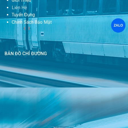
Giới Thiệu
Liên Hệ
Tuyển Dụng
Chính Sách Bảo Mật
ZALO
BẢN ĐỒ CHỈ ĐƯỜNG