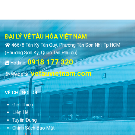
ĐẠI LÝ VÉ TÀU HỎA VIỆT NAM
466/8 Tân Kỳ Tân Quý, Phường Tân Sơn Nhì, Tp.HCM
(Phường Sơn Kỳ, Quận Tân Phú cũ)
0918 177 320
Hotline:
vetauvietnam.com
Website:
VỀ CHÚNG TÔI
Giới Thiệu
Liên Hệ
Tuyển Dụng
Chính Sách Bảo Mật