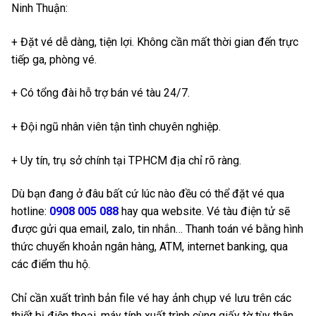
Ninh Thuận:
+ Đặt vé dễ dàng, tiện lợi. Không cần mất thời gian đến trực
tiếp ga, phòng vé.
+ Có tổng đài hỗ trợ bán vé tàu 24/7.
+ Đội ngũ nhân viên tận tình chuyên nghiệp.
+ Uy tín, trụ sở chính tại TPHCM địa chỉ rõ ràng.
Dù bạn đang ở đâu bất cứ lúc nào đều có thể đặt vé qua
hotline:
0908 005 088
hay qua website. Vé tàu điện tử sẽ
được gửi qua email, zalo, tin nhắn… Thanh toán vé bằng hình
thức chuyển khoản ngân hàng, ATM, internet banking, qua
các điểm thu hộ.
Chỉ cần xuất trình bản file vé hay ảnh chụp vé lưu trên các
thiết bị điện thoại, máy tính xuất trình cùng giấy tờ tùy thân