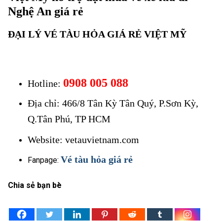
Nghệ An giá rẻ
ĐẠI LÝ VÉ TÀU HỎA GIÁ RẺ VIỆT MỸ
Vé xe lửa đi
Nghệ An
0908 005 088
Hotline:
Vé xe lửa đi Nghệ An
Địa chỉ: 466/8 Tân Kỳ Tân Quý, P.Sơn Kỳ,
Q.Tân Phú, TP HCM
Website: vetauvietnam.com
Vé xe lửa đi Nghệ An
Vé tàu hỏa giá rẻ
Fanpage:
Chia sẻ bạn bè