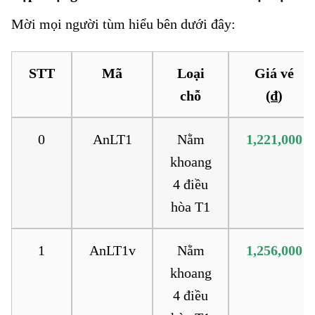
Mời mọi người tùm hiểu bên dưới đây:
STT
Mã
Loại
Giá vé
chỗ
(₫)
0
AnLT1
Nằm
1,221,000
khoang
4 điều
hòa T1
1
AnLT1v
Nằm
1,256,000
khoang
4 điều