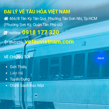
ĐẠI LÝ VÉ TÀU HỎA VIỆT NAM
466/8 Tân Kỳ Tân Quý, Phường Tân Sơn Nhì, Tp.HCM
(Phường Sơn Kỳ, Quận Tân Phú cũ)
0918 177 320
Hotline:
vetauvietnam.com
Website:
VỀ CHÚNG TÔI
ZALO
Giới Thiệu
Liên Hệ
Tuyển Dụng
Chính Sách Bảo Mật