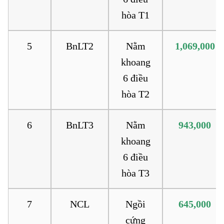
hòa T1
5
BnLT2
Nằm
1,069,000
khoang
6 điều
hòa T2
6
BnLT3
Nằm
943,000
khoang
6 điều
hòa T3
7
NCL
Ngồi
645,000
cứng