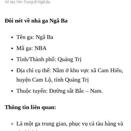
Vé tàu Yên Trung đi Ngã Ba
Đôi nét về nhà ga Ngã Ba
Tên ga: Ngã Ba
Vé tàu Yên Trung đi Ngã Ba
Mã ga: NBA
Vé tàu Yên Trung đi Ngã Ba
Tỉnh/Thành phố: Quảng Trị
Vé tàu Yên Trung đi Ngã Ba
Địa chỉ cụ thể: Nằm ở khu vực xã Cam Hiếu,
huyện Cam Lộ, tỉnh Quảng Trị
Thuộc tuyến: Đường sắt Bắc – Nam.
Thông tin liên quan:
Là một ga trung gian, phục vụ cả tàu hàng và