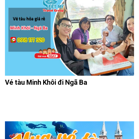
Vé tàu Minh Khôi đi Ngã Ba