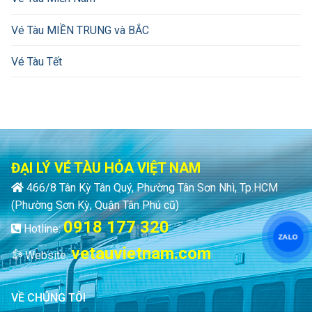
Vé Tàu MIỀN TRUNG và BẮC
Vé Tàu Tết
ĐẠI LÝ VÉ TÀU HỎA VIỆT NAM
466/8 Tân Kỳ Tân Quý, Phường Tân Sơn Nhì, Tp.HCM
(Phường Sơn Kỳ, Quận Tân Phú cũ)
0918 177 320
Hotline:
ZALO
vetauvietnam.com
Website:
VỀ CHÚNG TÔI