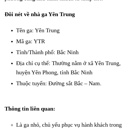
Đôi nét về nhà ga Yên Trung
Vé tàu Yên Trung đi Ngã Ba
Tên ga: Yên Trung
Vé tàu Yên Trung đi Ngã Ba
Mã ga: YTR
Vé tàu Yên Trung đi Ngã Ba
Tỉnh/Thành phố: Bắc Ninh
Vé tàu Yên Trung đi Ngã Ba
Địa chỉ cụ thể: Thường nằm ở xã Yên Trung,
huyện Yên Phong, tỉnh Bắc Ninh
Thuộc tuyến: Đường sắt Bắc – Nam.
Vé tàu Yên Trung đi
Ngã Ba
Thông tin liên quan:
Vé tàu Yên Trung đi Ngã Ba
Là ga nhỏ, chủ yếu phục vụ hành khách trong