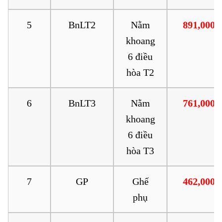
5
BnLT2
Nằm
891,000
khoang
6 điều
hòa T2
6
BnLT3
Nằm
761,000
khoang
6 điều
hòa T3
7
GP
Ghế
462,000
phụ