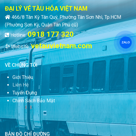
ĐẠI LÝ VÉ TÀU HỎA VIỆT NAM
466/8 Tân Kỳ Tân Quý, Phường Tân Sơn Nhì, Tp.HCM
(Phường Sơn Kỳ, Quận Tân Phú cũ)
0918 177 320
Hotline:
ZALO
vetauvietnam.com
Website:
VỀ CHÚNG TÔI
Giới Thiệu
Liên Hệ
Tuyển Dụng
Chính Sách Bảo Mật
BẢN ĐỒ CHỈ ĐƯỜNG