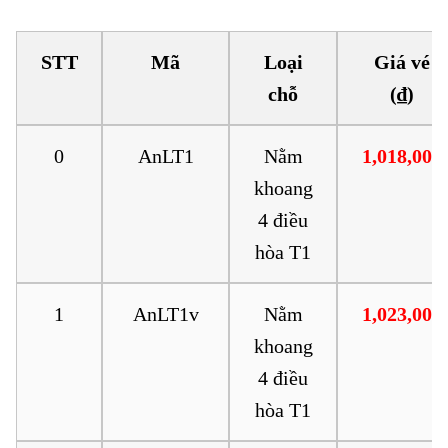
STT
Mã
Loại
Giá vé
chỗ
(₫)
0
AnLT1
Nằm
1,018,000
khoang
4 điều
hòa T1
1
AnLT1v
Nằm
1,023,000
khoang
4 điều
hòa T1