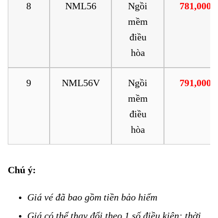
8
NML56
Ngồi
781,000
mềm
điều
hòa
9
NML56V
Ngồi
791,000
mềm
điều
hòa
Chú ý:
Vé tàu Vinh đi Nha Trang
Giá vé đã bao gồm tiền bảo hiểm
Vé tàu Vinh đi Nha Trang
Giá có thể thay đổi theo 1 số điều kiện: thời