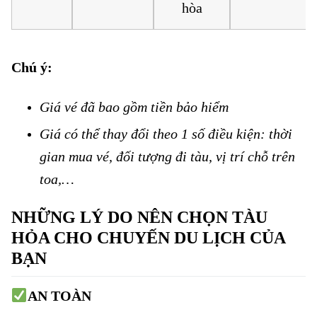
hòa
Chú ý:
Vé tàu Tam Kỳ đi Tháp Chàm Vé tàu Tam Kỳ đi Tháp Chàm
Giá vé đã bao gồm tiền bảo hiểm
Vé tàu Tam Kỳ đi Tháp Chàm
Giá có thể thay đổi theo 1 số điều kiện: thời
gian mua vé, đối tượng đi tàu, vị trí chỗ trên
toa,…
NHỮNG LÝ DO NÊN CHỌN TÀU
HỎA CHO CHUYẾN DU LỊCH CỦA
BẠN
AN TOÀN
Vé tàu Tam Kỳ đi Tháp Chàm