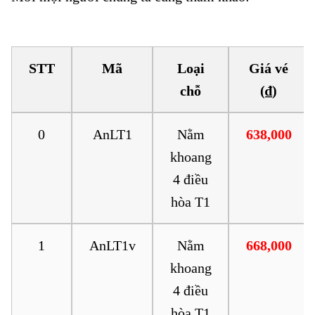
Tháp Chàm
STT
Mã
Loại
Giá vé
chỗ
(₫)
0
AnLT1
Nằm
638,000
khoang
4 điều
hòa T1
1
AnLT1v
Nằm
668,000
khoang
4 điều
hòa T1