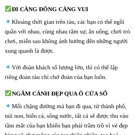
ĐI CÀNG ĐÔNG CÀNG VUI
Khoảng thời gian trên tàu, các bạn có thể ngồi
quần với nhau, cùng nhau tâm sự, ăn uống, chơi trò
chơi, miễn sao không ảnh hưởng đến những người
xung quanh là được.
Với đoàn khách số lượng lớn, thì có thể lập
riêng đoàn tàu chỉ chở đoàn của bạn luôn.
NGẮM CẢNH ĐẸP QUA Ô CỬA SỔ
Mỗi chặng đường mà bạn đi qua, từ thành phố,
núi non, biển cả, sông nước, tất cả sẽ được thu vào
tầm mắt của bạn khiến bạn phải trầm trồ vì vẻ đẹp
hùng vĩ, thơ mộng của tạo thiên nhiên, tạo hoá.