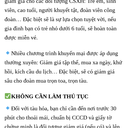
giảm giá cho các đối tượng CSXH: Trẻ em, sinh
viên, cao tuổi, người khuyết tật, đoàn viên công
đoàn… Đặc biệt sẽ là sự lựa chọn tuyệt vời, nếu
gia đình bạn có trẻ nhỏ dưới 6 tuổi, sẽ hoàn toàn
được miễn vé.
Nhiều chương trình khuyến mại được áp dụng
thường xuyên: Giảm giá tập thể, mua xa ngày, khứ
hồi, kích cầu du lịch… Đặc biệt, sẽ có giảm giá
sâu cho đoàn mua trọn toa, trọn tàu.
KHÔNG CẦN LÀM THỦ TỤC
Vé tàu Tam Kỳ đi Tháp Chàm
Đối với tàu hỏa, bạn chỉ cần đến nơi trước 30
phút cho thoải mái, chuẩn bị CCCD và giấy tờ
chứng minh là đối tượng giảm giá (nếu có) và lên