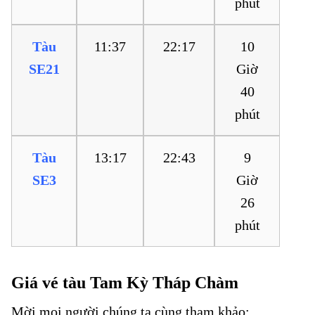
phút
Tàu
11:37
22:17
10
SE21
Giờ
40
phút
Tàu
13:17
22:43
9
SE3
Giờ
26
phút
Giá vé tàu Tam Kỳ Tháp Chàm
Mời mọi người chúng ta cùng tham khảo:
Vé tàu Tam Kỳ đi