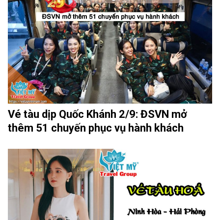
Vé tàu dịp Quốc Khánh 2/9: ĐSVN mở
thêm 51 chuyến phục vụ hành khách