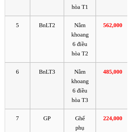
hòa T1
5
BnLT2
Nằm
562,000
khoang
6 điều
hòa T2
6
BnLT3
Nằm
485,000
khoang
6 điều
hòa T3
7
GP
Ghế
224,000
phụ