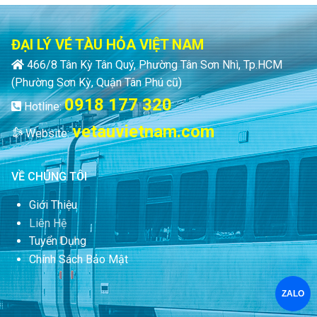
ĐẠI LÝ VÉ TÀU HỎA VIỆT NAM
466/8 Tân Kỳ Tân Quý, Phường Tân Sơn Nhì, Tp.HCM
(Phường Sơn Kỳ, Quận Tân Phú cũ)
0918 177 320
Hotline:
vetauvietnam.com
Website:
VỀ CHÚNG TÔI
Giới Thiệu
Liên Hệ
Tuyển Dụng
Chính Sách Bảo Mật
ZALO