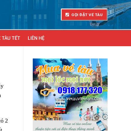
GỌI ĐẶT VÉ TÀU
 TÀU TẾT
LIÊN HỆ
ãy
n
có 2
t.