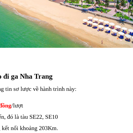
 đi ga Nha Trang
 tin sơ lược về hành trình này:
 đồng
/lượt
ến, đó là tàu SE22, SE10
g kết nối khoảng 203Km.