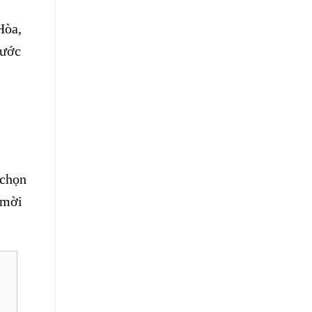
Hòa,
hước
 chọn
 mời