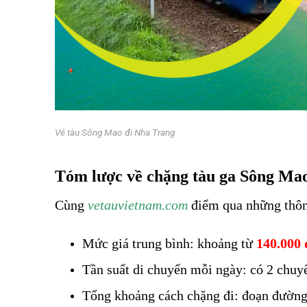
Vé tàu Sông Mao đi Nha Trang
Vé tàu Sông Mao đi Nha Trang
Tóm lược về chặng tàu ga Sông Mao
Cùng
vetauvietnam.com
điểm qua những thông
Mức giá trung bình: khoảng từ
140.000
Tần suất di chuyển mỗi ngày: có 2 chuy
Tổng khoảng cách chặng đi: đoạn đườn