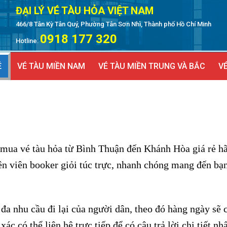
ĐẠI LÝ VÉ TÀU HỎA VIỆT NAM
466/8 Tân Kỳ Tân Quý, Phường Tân Sơn Nhì, Thành phố Hồ Chí Minh
0918 177 320
Hotline:
Ẻ
VÉ TÀU MIỀN NAM
VÉ TÀU MIỀN TRUNG VÀ BẮC
VÉ
 mua vé tàu hỏa từ Bình Thuận đến Khánh Hòa giá rẻ h
n viên booker giỏi túc trực, nhanh chóng mang đến bạ
.
đa nhu cầu đi lại của người dân, theo đó hàng ngày sẽ 
 có thể liên hệ trực tiếp để có câu trả lời chi tiết nhấ