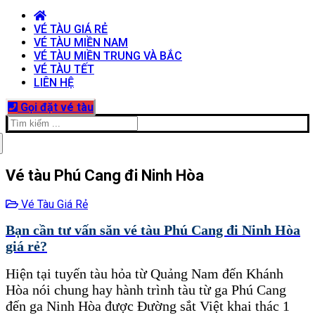
VÉ TÀU GIÁ RẺ
VÉ TÀU MIỀN NAM
VÉ TÀU MIỀN TRUNG VÀ BẮC
VÉ TÀU TẾT
LIÊN HỆ
Gọi đặt vé tàu
Tìm
kiếm
cho:
Vé tàu Phú Cang đi Ninh Hòa
Vé Tàu Giá Rẻ
Bạn cần tư vấn săn vé tàu Phú Cang đi Ninh Hòa
giá rẻ?
Hiện tại tuyến tàu hỏa từ Quảng Nam đến Khánh
Hòa nói chung hay hành trình tàu từ ga Phú Cang
đến ga Ninh Hòa được Đường sắt Việt khai thác 1