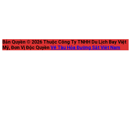
Bản Quyền © 2026 Thuộc Công Ty TNHH Du Lịch Bay Việt
Mỹ, Đơn Vị Độc Quyền
Vé Tàu Hỏa Đường Sắt Việt Nam