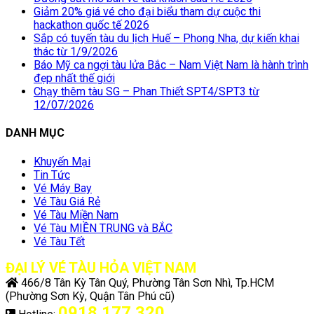
Giảm 20% giá vé cho đại biểu tham dự cuộc thi
hackathon quốc tế 2026
Sắp có tuyến tàu du lịch Huế – Phong Nha, dự kiến khai
thác từ 1/9/2026
Báo Mỹ ca ngợi tàu lửa Bắc – Nam Việt Nam là hành trình
đẹp nhất thế giới
Chạy thêm tàu SG – Phan Thiết SPT4/SPT3 từ
12/07/2026
DANH MỤC
Khuyến Mại
Tin Tức
Vé Máy Bay
Vé Tàu Giá Rẻ
Vé Tàu Miền Nam
Vé Tàu MIỀN TRUNG và BẮC
Vé Tàu Tết
ĐẠI LÝ VÉ TÀU HỎA VIỆT NAM
466/8 Tân Kỳ Tân Quý, Phường Tân Sơn Nhì, Tp.HCM
(Phường Sơn Kỳ, Quận Tân Phú cũ)
0918 177 320