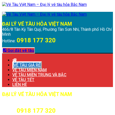
Chuyển
Menu
Đóng
đến
Menu
nội
dung
ĐẠI LÝ VÉ TÀU HỎA VIỆT NAM
466/8 Tân Kỳ Tân Quý, Phường Tân Sơn Nhì, Thành phố Hồ Chí
Minh
0918 177 320
Hotline:
Gọi đặt vé tàu
VÉ TÀU GIÁ RẺ
VÉ TÀU MIỀN NAM
VÉ TÀU MIỀN TRUNG VÀ BẮC
VÉ TÀU TẾT
LIÊN HỆ
ĐẠI LÝ VÉ TÀU HỎA VIỆT NAM
466/8 Tân Kỳ Tân Quý, Phường Tân Sơn Nhì, Thành phố Hồ Chí
Minh
0918 177 320
Hotline: