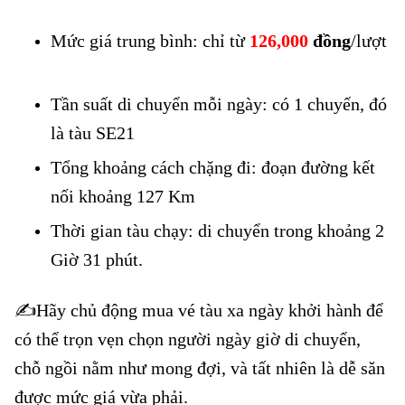
Mức giá trung bình: chỉ từ
126,000
đồng
/lượt
Mua vé tàu La Hai đi Ninh Hòa giá rẻ
Tần suất di chuyển mỗi ngày: có 1 chuyến, đó
là tàu SE21
Tổng khoảng cách chặng đi: đoạn đường kết
nối khoảng 127 Km
Thời gian tàu chạy: di chuyển trong khoảng 2
Giờ 31 phút.
✍️Hãy chủ động mua vé tàu xa ngày khởi hành để
có thể trọn vẹn chọn người ngày giờ di chuyển,
chỗ ngồi nằm như mong đợi, và tất nhiên là dễ săn
được mức giá vừa phải.