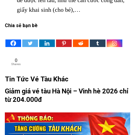
để được lên tàu, như thẻ căn cước công dân,
giấy khai sinh (cho bé),…
Chia sẻ bạn bè
0
Shares
Tin Tức Vé Tàu Khác
Giảm giá vé tàu Hà Nội – Vinh hè 2026 chỉ
từ 204.000đ