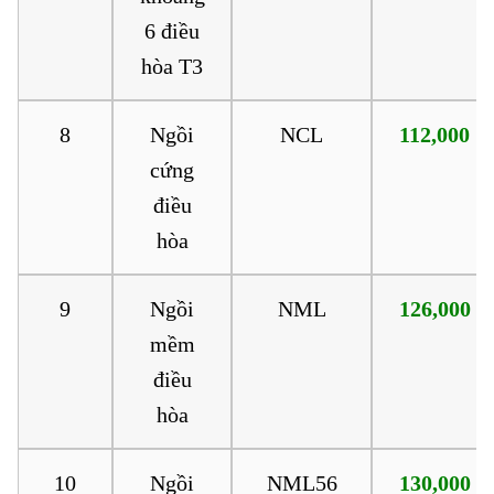
6 điều
hòa T3
8
Ngồi
NCL
112,000
cứng
điều
hòa
9
Ngồi
NML
126,000
mềm
điều
hòa
10
Ngồi
NML56
130,000