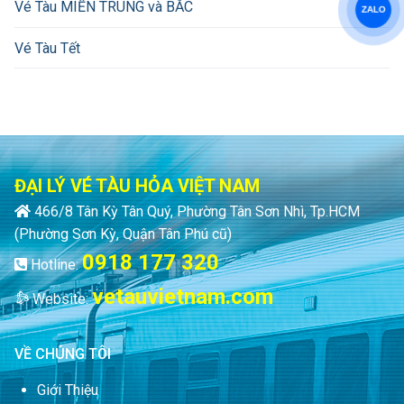
Vé Tàu MIỀN TRUNG và BẮC
ZALO
Vé Tàu Tết
ĐẠI LÝ VÉ TÀU HỎA VIỆT NAM
466/8 Tân Kỳ Tân Quý, Phường Tân Sơn Nhì, Tp.HCM
(Phường Sơn Kỳ, Quận Tân Phú cũ)
0918 177 320
Hotline:
vetauvietnam.com
Website:
VỀ CHÚNG TÔI
Giới Thiệu