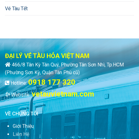
Vé Tàu Tết
ĐẠI LÝ VÉ TÀU HỎA VIỆT NAM
466/8 Tân Kỳ Tân Quý, Phường Tân Sơn Nhì, Tp.HCM
(Phường Sơn Kỳ, Quận Tân Phú cũ)
0918 177 320
Hotline:
vetauvietnam.com
Website:
VỀ CHÚNG TÔI
Giới Thiệu
Liên Hệ