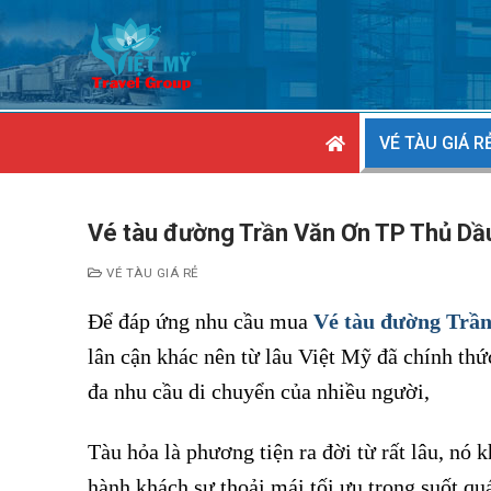
Chuyển
đến
nội
dung
VÉ TÀU GIÁ R
Vé tàu đường Trần Văn Ơn TP Thủ Dầ
VÉ TÀU GIÁ RẺ
Để đáp ứng nhu cầu mua
Vé tàu đường Trầ
lân cận khác nên từ lâu Việt Mỹ đã chính thứ
đa nhu cầu di chuyển của nhiều người,
Tàu hỏa là phương tiện ra đời từ rất lâu, nó k
hành khách sự thoải mái tối ưu trong suốt qu