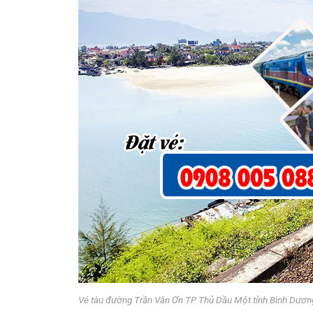
Vé tàu đường Trần Văn Ơn TP Thủ Dầu Một tỉnh Bình Dươn