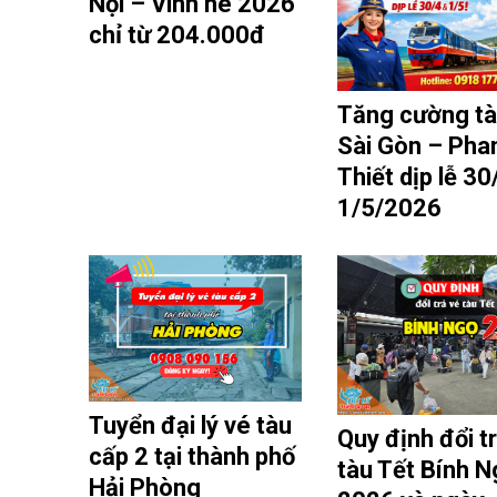
Nội – Vinh hè 2026
chỉ từ 204.000đ
Tăng cường t
Sài Gòn – Pha
Thiết dịp lễ 30
1/5/2026
Tuyển đại lý vé tàu
Quy định đổi t
cấp 2 tại thành phố
tàu Tết Bính N
Hải Phòng