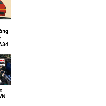
ờng
é
 A34
c
SVN