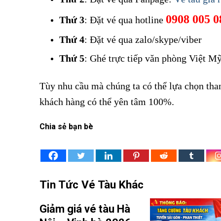
0908 005 0
Thứ 3
: Đặt vé qua hotline
Thứ 4
: Đặt vé qua zalo/skype/viber
Vé tàu đư
Thứ 5
: Ghé trực tiếp văn phòng Việt M
Tùy nhu cầu mà chúng ta có thể lựa chọn than
khách hàng có thể yên tâm 100%.
Chia sẻ bạn bè
Tin Tức Vé Tàu Khác
Giảm giá vé tàu Hà