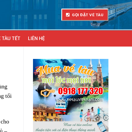
GỌI ĐẶT VÉ TÀU
 TÀU TẾT
LIÊN HỆ
ùng
g tối
 cho
ủ –