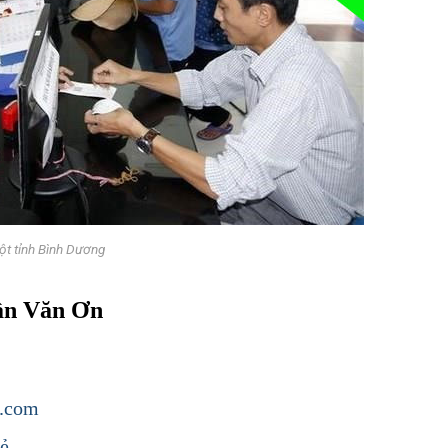
t tỉnh Bình Dương
rần Văn Ơn
m.com
rẻ