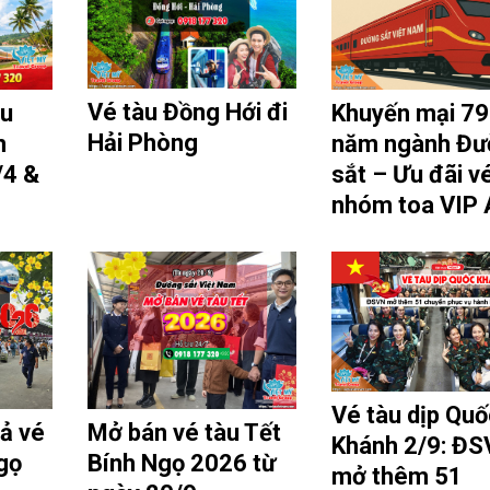
Vé tàu Đồng Hới đi
àu
Khuyến mại 79
Hải Phòng
n
năm ngành Đư
/4 &
sắt – Ưu đãi v
nhóm toa VIP
Vé tàu dịp Quố
rả vé
Mở bán vé tàu Tết
Khánh 2/9: Đ
gọ
Bính Ngọ 2026 từ
mở thêm 51