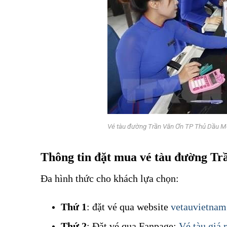
Vé tàu đường Trần Văn Ơn TP Thủ Dầu Mộ
Thông tin đặt mua vé tàu đường T
Đa hình thức cho khách lựa chọn:
Vé tàu đường Trần Văn Ơn
Thứ 1
: đặt vé qua website
vetauvietna
Thứ 2
: Đặt vé qua Fanpage:
Vé tàu giá 