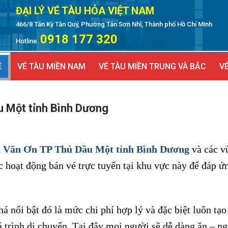
ĐẠI LÝ VÉ TÀU HỎA VIỆT NAM
466/8 Tân Kỳ Tân Quý, Phường Tân Sơn Nhì, Thành phố Hồ Chí Minh
0918 177 320
Hotline:
Ẻ
VÉ TÀU MIỀN NAM
VÉ TÀU MIỀN TRUNG VÀ BẮC
VÉ
u Một tỉnh Bình Dương
n Văn Ơn TP Thủ Dầu Một tỉnh Bình Dương
và các v
c hoạt động bán vé trực tuyến tại khu vực này để đáp ứn
há nổi bật đó là mức chi phí hợp lý và đặc biệt luôn tạo
á trình di chuyển. Tại đây mọi người sẽ dễ dàng ăn – ng