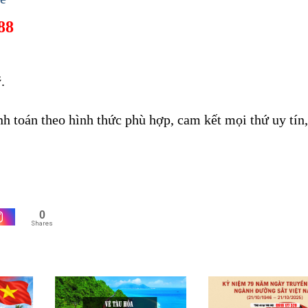
88
ờng Trần Văn Ơn
ỹ.
Vé tàu đường Trần Văn Ơn
h toán theo hình thức phù hợp, cam kết mọi thứ uy tín,
0
Shares