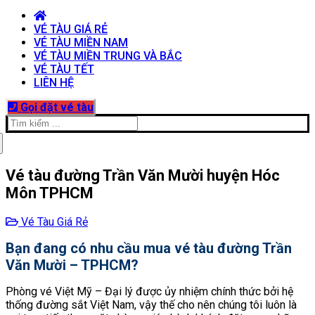
VÉ TÀU GIÁ RẺ
VÉ TÀU MIỀN NAM
VÉ TÀU MIỀN TRUNG VÀ BẮC
VÉ TÀU TẾT
LIÊN HỆ
Gọi đặt vé tàu
Tìm
kiếm
cho:
Vé tàu đường Trần Văn Mười huyện Hóc
Môn TPHCM
Vé Tàu Giá Rẻ
Bạn đang có nhu cầu mua vé tàu đường Trần
Văn Mười – TPHCM?
Phòng vé Việt Mỹ – Đại lý được ủy nhiệm chính thức bởi hệ
thống đường sắt Việt Nam, vậy thế cho nên chúng tôi luôn là