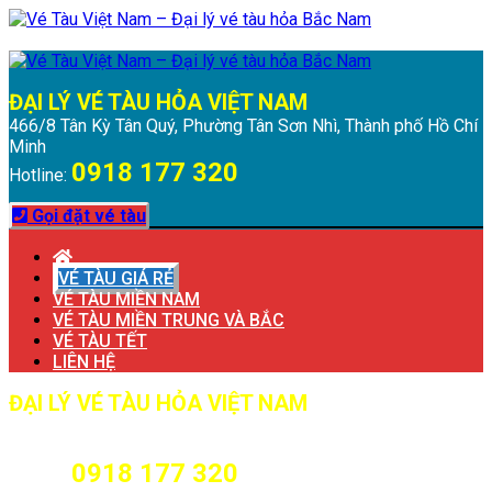
Chuyển
Menu
Đóng
đến
Menu
nội
dung
ĐẠI LÝ VÉ TÀU HỎA VIỆT NAM
466/8 Tân Kỳ Tân Quý, Phường Tân Sơn Nhì, Thành phố Hồ Chí
Minh
0918 177 320
Hotline:
Gọi đặt vé tàu
VÉ TÀU GIÁ RẺ
VÉ TÀU MIỀN NAM
VÉ TÀU MIỀN TRUNG VÀ BẮC
VÉ TÀU TẾT
LIÊN HỆ
ĐẠI LÝ VÉ TÀU HỎA VIỆT NAM
466/8 Tân Kỳ Tân Quý, Phường Tân Sơn Nhì, Thành phố Hồ Chí
Minh
0918 177 320
Hotline: