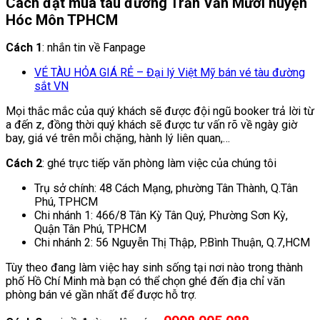
Cách đặt mua tàu đường Trần Văn Mười huyện
Hóc Môn TPHCM
Cách 1
: nhắn tin về Fanpage
VÉ TÀU HỎA GIÁ RẺ – Đại lý Việt Mỹ bán vé tàu đường
sắt VN
Mọi thắc mắc của quý khách sẽ được đội ngũ booker trả lời từ
a đến z, đồng thời quý khách sẽ được tư vấn rõ về ngày giờ
bay, giá vé trên mỗi chặng, hành lý liên quan,…
Cách 2
: ghé trực tiếp văn phòng làm việc của chúng tôi
Trụ sở chính: 48 Cách Mạng, phường Tân Thành, Q.Tân
Phú, TPHCM
Chi nhánh 1: 466/8 Tân Kỳ Tân Quý, Phường Sơn Kỳ,
Quận Tân Phú, TPHCM
Chi nhánh 2: 56 Nguyễn Thị Thập, P.Bình Thuận, Q.7,HCM
Tùy theo đang làm việc hay sinh sống tại nơi nào trong thành
phố Hồ Chí Minh mà bạn có thể chọn ghé đến địa chỉ văn
phòng bán vé gần nhất để được hỗ trợ.