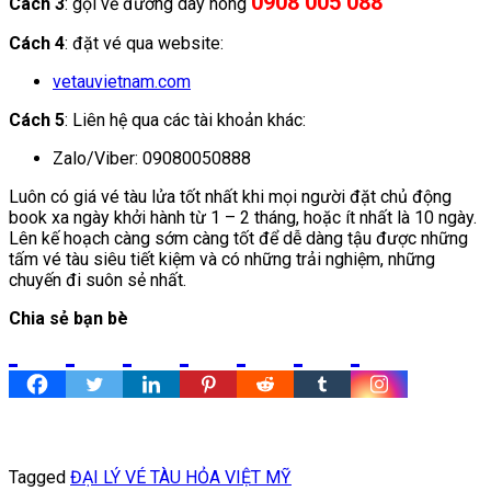
0908 005 088
Cách 3
: gọi về đường dây nóng
Cách 4
: đặt vé qua website:
vetauvietnam.com
Cách 5
: Liên hệ qua các tài khoản khác:
Zalo/Viber: 09080050888
Luôn có giá vé tàu lửa tốt nhất khi mọi người đặt chủ động
book xa ngày khởi hành từ 1 – 2 tháng, hoặc ít nhất là 10 ngày.
Lên kế hoạch càng sớm càng tốt để dễ dàng tậu được những
tấm vé tàu siêu tiết kiệm và có những trải nghiệm, những
chuyến đi suôn sẻ nhất.
Chia sẻ bạn bè
Tagged
ĐẠI LÝ VÉ TÀU HỎA VIỆT MỸ