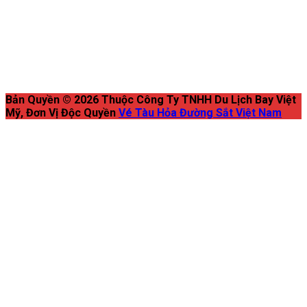
Bản Quyền © 2026 Thuộc Công Ty TNHH Du Lịch Bay Việt
Mỹ, Đơn Vị Độc Quyền
Vé Tàu Hỏa Đường Sắt Việt Nam