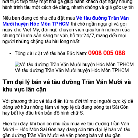
nơi trực tiếp thay mặt nhà ga giúp hành khách đặt ngay những
hành trình tàu một cách dễ dàng, nhanh chóng và giá gốc uy tín.
Nếu bạn đang có nhu cầu đặt mua
Vé tàu đường Trần Văn
Mười huyện Hóc Môn TPHCM
thì chớ ngần ngại gì và gọi
ngay cho Việt Mỹ, đội ngũ chuyên viên giàu kinh nghiệm của
chúng tôi luôn sẵn sàng tư vấn, hỗ trợ 24/7, mang đến mọi
người những chặng tàu hài lòng nhất.
0908 005 088
Tổng đài đặt vé tàu hỏa Bắc Nam:
Vé tàu đường Trần Văn Mười huyện Hóc Môn TPHCM
Tìm đại lý bán vé tàu đường Trần Văn Mười và
khu vực lân cận
Với phương thức vé tàu điện tử ra đời thì mọi người cực kỳ dễ
dàng sở hữu những tấm vé hợp lệ dù đang sống tại Sài Gòn
hay bất kỳ đâu trên bản đồ hình chữ S.
Hiện tại đây, khi bạn có nhu cầu mua vé tàu đường Trần Văn
Mười – Hóc Môn Sài Gòn hay đang cần tìm đại lý bán vé tàu
gần đường Trần Văn Mười và văn phòng bán vé tàu gần