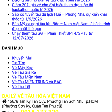
Đường sắt mở bán vé tàu khách sau Hè 2026
Giảm 20% giá vé cho đại biểu tham dự cuộc thi
hackathon quốc tế 2026
Sắp có tuyến tàu du lịch Huế – Phong Nha, dự kiến khai
thác từ 1/9/2026
Báo Mỹ ca ngợi tàu lửa Bắc – Nam Việt Nam là hành trình
đẹp nhất thế giới
Chạy thêm tàu SG – Phan Thiết SPT4/SPT3 từ
12/07/2026
DANH MỤC
Khuyến Mại
Tin Tức
Vé Máy Bay
Vé Tàu Giá Rẻ
Vé Tàu Miền Nam
Vé Tàu MIỀN TRUNG và BẮC
Vé Tàu Tết
ĐẠI LÝ VÉ TÀU HỎA VIỆT NAM
466/8 Tân Kỳ Tân Quý, Phường Tân Sơn Nhì, Tp.HCM
(Phường Sơn Kỳ, Quận Tân Phú cũ)