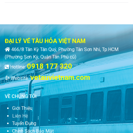
ĐẠI LÝ VÉ TÀU HỎA VIỆT NAM
466/8 Tân Kỳ Tân Quý, Phường Tân Sơn Nhì, Tp.HCM
(Phường Sơn Kỳ, Quận Tân Phú cũ)
0918 177 320
Hotline:
vetauvietnam.com
Website:
VỀ CHÚNG TÔI
Giới Thiệu
Liên Hệ
Tuyển Dụng
Chính Sách Bảo Mật