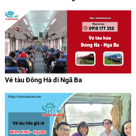
Vé tàu Đông Hà đi Ngã Ba