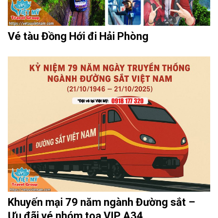
Vé tàu Đồng Hới đi Hải Phòng
Khuyến mại 79 năm ngành Đường sắt –
Ưu đãi vé nhóm toa VIP A34