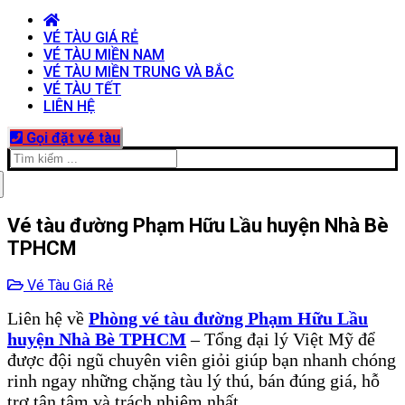
VÉ TÀU GIÁ RẺ
VÉ TÀU MIỀN NAM
VÉ TÀU MIỀN TRUNG VÀ BẮC
VÉ TÀU TẾT
LIÊN HỆ
Gọi đặt vé tàu
Tìm
kiếm
cho:
Vé tàu đường Phạm Hữu Lầu huyện Nhà Bè
TPHCM
Vé Tàu Giá Rẻ
Liên hệ về
Phòng vé tàu đường Phạm Hữu Lầu
huyện Nhà Bè TPHCM
– Tổng đại lý Việt Mỹ để
được đội ngũ chuyên viên giỏi giúp bạn nhanh chóng
rinh ngay những chặng tàu lý thú, bán đúng giá, hỗ
trợ tận tâm và trách nhiệm nhất.