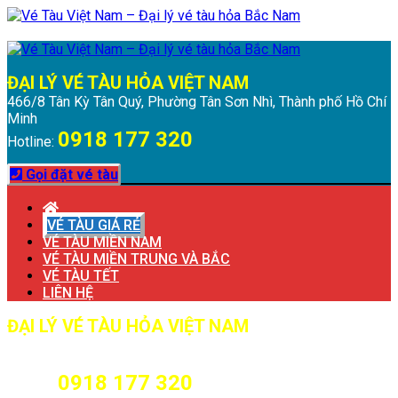
Chuyển
Menu
Đóng
đến
Menu
nội
dung
ĐẠI LÝ VÉ TÀU HỎA VIỆT NAM
466/8 Tân Kỳ Tân Quý, Phường Tân Sơn Nhì, Thành phố Hồ Chí
Minh
0918 177 320
Hotline:
Gọi đặt vé tàu
VÉ TÀU GIÁ RẺ
VÉ TÀU MIỀN NAM
VÉ TÀU MIỀN TRUNG VÀ BẮC
VÉ TÀU TẾT
LIÊN HỆ
ĐẠI LÝ VÉ TÀU HỎA VIỆT NAM
466/8 Tân Kỳ Tân Quý, Phường Tân Sơn Nhì, Thành phố Hồ Chí
Minh
0918 177 320
Hotline: