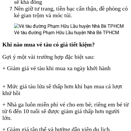
sẽ khá đông
Nên giữ tư trang, tiền bạc cẩn thận, đề phòng có
kẻ gian trộm và móc túi.
Vé tàu đường Phạm Hữu Lầu huyện Nhà Bè TPHCM
Vé tàu đư
Khi nào mua vé tàu có giá tiết kiệm?
Gợi ý một vài trường hợp đặc biệt sau:
Vé tàu đường Phạm Hữu Lầu
+ Giảm giá vé tàu khi mua xa ngày khởi hành
Vé tàu đường
Phạm Hữu Lầu
+ Mức giá tàu lửa sẽ thấp hơn khi bạn mua cả lượt
khứ hồi
Vé tàu đường Phạm Hữu Lầu
+ Nhà ga luôn miễn phí vé cho em bé; riêng em bé từ
từ 6 đến 10 tuổi sẽ được giảm giá thấp hơn người
lớn.
+ Giảm giá tập thể và hướng dẫn viên du lịch.
Vé tàu đường