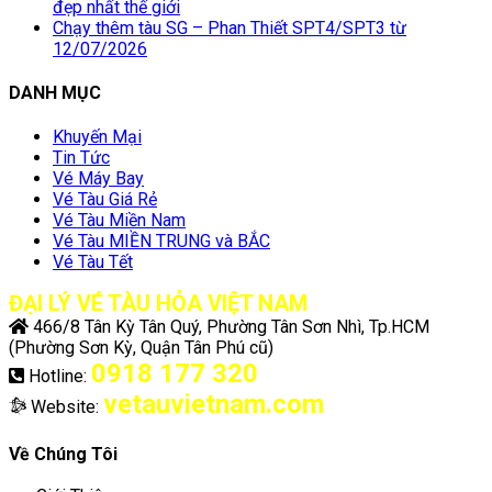
đẹp nhất thế giới
Chạy thêm tàu SG – Phan Thiết SPT4/SPT3 từ
12/07/2026
DANH MỤC
Khuyến Mại
Tin Tức
Vé Máy Bay
Vé Tàu Giá Rẻ
Vé Tàu Miền Nam
Vé Tàu MIỀN TRUNG và BẮC
Vé Tàu Tết
ĐẠI LÝ VÉ TÀU HỎA VIỆT NAM
466/8 Tân Kỳ Tân Quý, Phường Tân Sơn Nhì, Tp.HCM
(Phường Sơn Kỳ, Quận Tân Phú cũ)
0918 177 320
Hotline:
vetauvietnam.com
Website:
Về Chúng Tôi