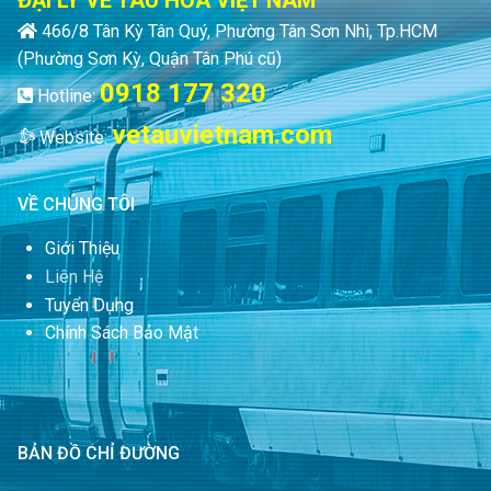
ĐẠI LÝ VÉ TÀU HỎA VIỆT NAM
466/8 Tân Kỳ Tân Quý, Phường Tân Sơn Nhì, Tp.HCM
(Phường Sơn Kỳ, Quận Tân Phú cũ)
0918 177 320
Hotline:
vetauvietnam.com
Website:
VỀ CHÚNG TÔI
Giới Thiệu
Liên Hệ
Tuyển Dụng
Chính Sách Bảo Mật
BẢN ĐỒ CHỈ ĐƯỜNG