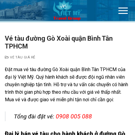
Chuyển
đến
nội
dung
Vé tàu đường Gò Xoài quận Bình Tân
TPHCM
VÉ TÀU GIÁ RẺ
Đặt mua vé tàu đường Gò Xoài quận Bình Tân TPHCM của
đại lý Việt Mỹ. Quý hành khách sẽ được đội ngũ nhân viên
chuyên nghiệp tận tình. Hỗ trợ và tư vấn các chuyến có hành
trình thời gian phù hợp theo nhu cầu với giá vé thấp nhất.
Mua vé và được giao vé miễn phí tận nơi chỉ cần gọi:
0908 005 088
Tổng đài đặt vé:
Đại lý bán vé tàu cho hành khách ở đường Gò