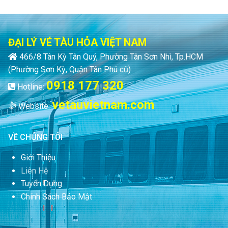
ĐẠI LÝ VÉ TÀU HỎA VIỆT NAM
466/8 Tân Kỳ Tân Quý, Phường Tân Sơn Nhì, Tp.HCM
(Phường Sơn Kỳ, Quận Tân Phú cũ)
0918 177 320
Hotline:
vetauvietnam.com
Website:
VỀ CHÚNG TÔI
Giới Thiệu
Liên Hệ
Tuyển Dụng
Chính Sách Bảo Mật