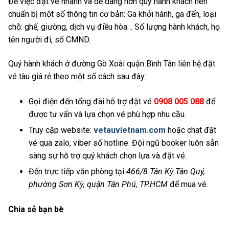
Để việc đặt vé nhanh và dễ dàng hơn quý hành khách nên
chuẩn bị một số thông tin cơ bản: Ga khởi hành, ga đến, loại
chỗ: ghế, giường, dịch vụ điều hòa… Số lượng hành khách, họ
tên người đi, số CMND.
Quý hành khách ở đường Gò Xoài quận Bình Tân liên hệ đặt
vé tàu giá rẻ theo một số cách sau đây:
Gọi điện đến tổng đài hỗ trợ đặt vé
0908 005 088
để
được tư vấn và lựa chọn vé phù hợp nhu cầu.
Truy cập website:
vetauvietnam.com
hoặc chat đặt
vé qua zalo, viber số hotline. Đội ngũ booker luôn sẵn
sàng sự hỗ trợ quý khách chọn lựa và đặt vé.
Đến trực tiếp văn phòng tại
466/8 Tân Kỳ Tân Quý,
phường Sơn Kỳ, quận Tân Phú, TP.HCM
để mua vé
.
Chia sẻ bạn bè