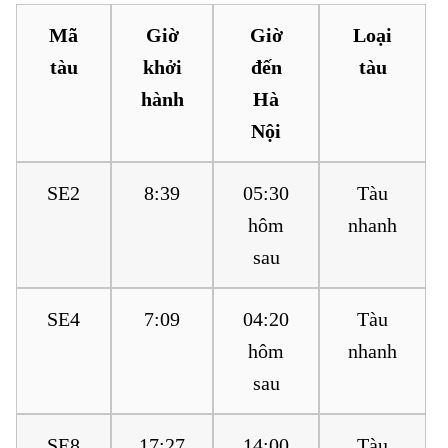
Mã
Giờ
Giờ
Loại
tàu
khởi
đến
tàu
hành
Hà
Nội
SE2
8:39
05:30
Tàu
hôm
nhanh
sau
SE4
7:09
04:20
Tàu
hôm
nhanh
sau
SE8
17:27
14:00
Tàu