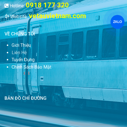
0918 177 320
Hotline:
vetauvietnam.com
Website:
ZALO
VỀ CHÚNG TÔI
Giới Thiệu
Liên Hệ
Tuyển Dụng
Chính Sách Bảo Mật
BẢN ĐỒ CHỈ ĐƯỜNG