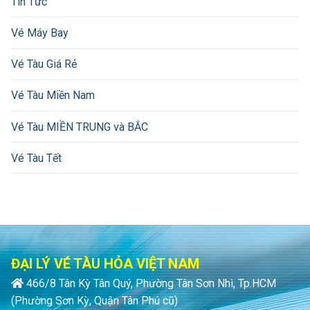
Tin Tức
Vé Máy Bay
Vé Tàu Giá Rẻ
Vé Tàu Miền Nam
Vé Tàu MIỀN TRUNG và BẮC
Vé Tàu Tết
ĐẠI LÝ VÉ TÀU HỎA VIỆT NAM
466/8 Tân Kỳ Tân Quý, Phường Tân Sơn Nhì, Tp.HCM
(Phường Sơn Kỳ, Quận Tân Phú cũ)