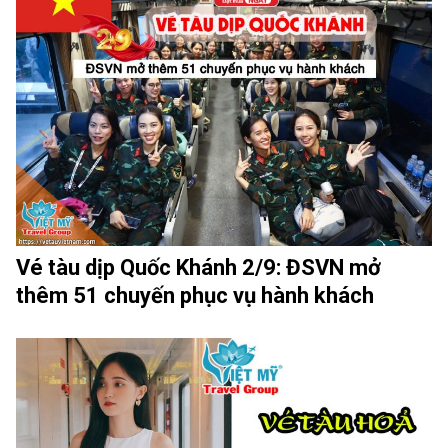
Vé tàu dịp Quốc Khánh 2/9: ĐSVN mở
thêm 51 chuyến phục vụ hành khách