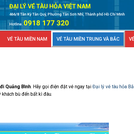
ĐẠI LÝ VÉ TÀU HỎA VIỆT NAM
466/8 Tân Kỳ Tân Quý, Phường Tân Sơn Nhì, Thành phố Hồ Chí Minh
0918 177 320
Hotline:
VÉ TÀU MIỀN NAM
VÉ TÀU MIỀN TRUNG VÀ BẮC
VÉ
 đi Quảng Bình
. Hãy gọi điện đặt vé ngay tại
Đại lý vé tàu hỏa B
 khách bù đến bất kì đâu.