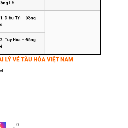
Đồng Lê
1. Diêu Trì – Đồng
Lê
2. Tuy Hòa – Đồng
Lê
ẠI LÝ VÉ TÀU HỎA VIỆT NAM
CM
0