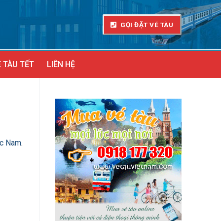
GỌI ĐẶT VÉ TÀU
 TÀU TẾT
LIÊN HỆ
ắc Nam
.