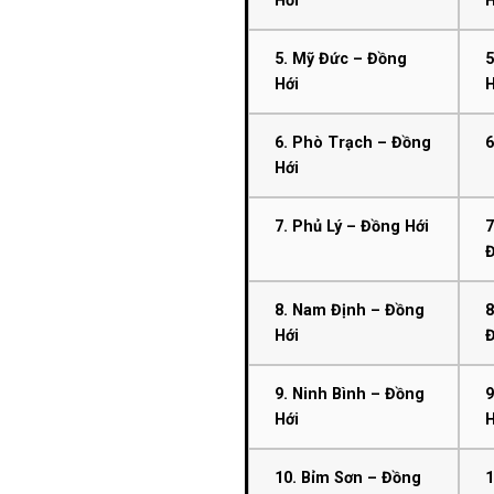
Hới
H
5. Mỹ Đức – Đồng
5
Hới
H
6. Phò Trạch – Đồng
6
Hới
7. Phủ Lý – Đồng Hới
7
8. Nam Định – Đồng
8
Hới
9. Ninh Bình – Đồng
9
Hới
H
10. Bỉm Sơn – Đồng
1