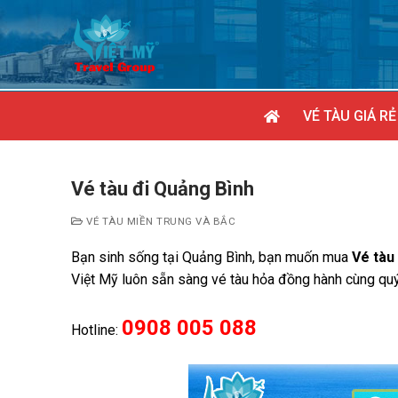
Chuyển
đến
nội
dung
VÉ TÀU GIÁ RẺ
Vé tàu đi Quảng Bình
VÉ TÀU MIỀN TRUNG VÀ BẮC
Bạn sinh sống tại Quảng Bình, bạn muốn mua
Vé tàu
Việt Mỹ luôn sẵn sàng vé tàu hỏa đồng hành cùng quý
0908 005 088
Hotline: