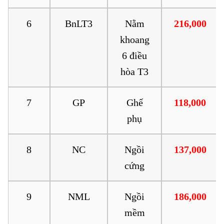
6
BnLT3
Nằm
216,000
khoang
6 điều
hòa T3
7
GP
Ghế
118,000
phụ
8
NC
Ngồi
137,000
cứng
9
NML
Ngồi
186,000
mềm