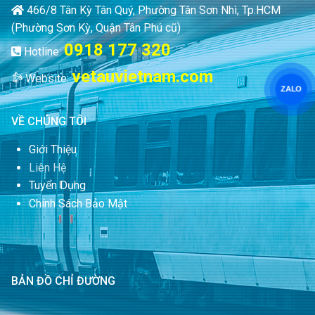
466/8 Tân Kỳ Tân Quý, Phường Tân Sơn Nhì, Tp.HCM
(Phường Sơn Kỳ, Quận Tân Phú cũ)
0918 177 320
Hotline:
vetauvietnam.com
Website:
ZALO
VỀ CHÚNG TÔI
Giới Thiệu
Liên Hệ
Tuyển Dụng
Chính Sách Bảo Mật
BẢN ĐỒ CHỈ ĐƯỜNG