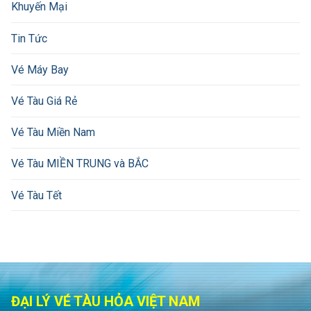
Khuyến Mại
Tin Tức
Vé Máy Bay
Vé Tàu Giá Rẻ
Vé Tàu Miền Nam
Vé Tàu MIỀN TRUNG và BẮC
Vé Tàu Tết
ĐẠI LÝ VÉ TÀU HỎA VIỆT NAM