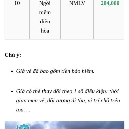
10
Ngồi
NMLV
204,000
mềm
điều
hòa
Chú ý:
Vé tàu Bình Thuận đi Ninh Hòa Vé tàu Bình Thuận đi Ninh Hòa
Giá vé đã bao gồm tiền bảo hiểm.
Vé tàu Bình Thuận đi Ninh
Hòa
Giá có thể thay đổi theo 1 số điều kiện: thời
gian mua vé, đối tượng đi tàu, vị trí chỗ trên
toa….