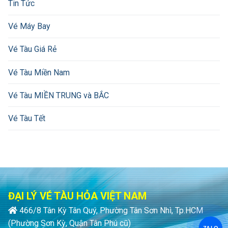
Tin Tức
Vé Máy Bay
Vé Tàu Giá Rẻ
Vé Tàu Miền Nam
Vé Tàu MIỀN TRUNG và BẮC
Vé Tàu Tết
ĐẠI LÝ VÉ TÀU HỎA VIỆT NAM
466/8 Tân Kỳ Tân Quý, Phường Tân Sơn Nhì, Tp.HCM
(Phường Sơn Kỳ, Quận Tân Phú cũ)