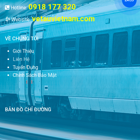
ZALO
0918 177 320
Hotline:
vetauvietnam.com
Website:
VỀ CHÚNG TÔI
Giới Thiệu
Liên Hệ
Tuyển Dụng
Chính Sách Bảo Mật
BẢN ĐỒ CHỈ ĐƯỜNG