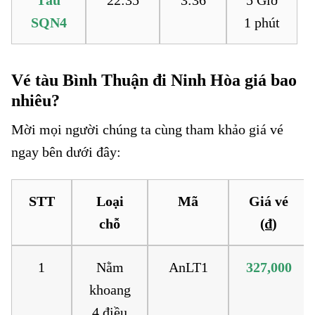
Tàu
22:35
3:36
5 Giờ
SQN4
1 phút
Vé tàu Bình Thuận đi Ninh Hòa giá bao
nhiêu?
Mời mọi người chúng ta cùng tham khảo giá vé
ngay bên dưới đây:
STT
Loại
Mã
Giá vé
chỗ
(₫)
1
Nằm
AnLT1
327,000
khoang
4 điều