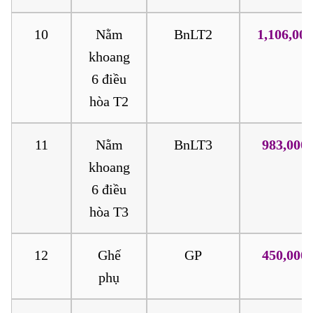
10
Nằm
BnLT2
1,106,000
khoang
6 điều
hòa T2
11
Nằm
BnLT3
983,000
khoang
6 điều
hòa T3
12
Ghế
GP
450,000
phụ