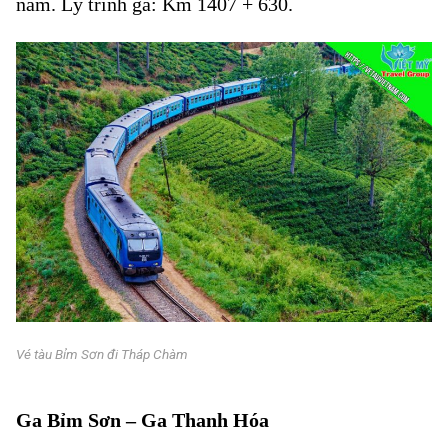
nam. Lý trình ga: Km 1407 + 630.
Vé tàu Bỉm Sơn đi Tháp Chàm
Vé tàu Bỉm Sơn đi Tháp Chàm
Ga Bỉm Sơn – Ga Thanh Hóa