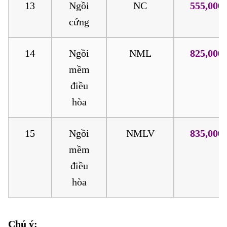
13
Ngồi
NC
555,000
cứng
14
Ngồi
NML
825,000
mềm
điều
hòa
15
Ngồi
NMLV
835,000
mềm
điều
hòa
Chú ý:
Vé tàu Bỉm Sơn đi Tháp Chàm Vé tàu Bỉm Sơn đi Tháp Chàm