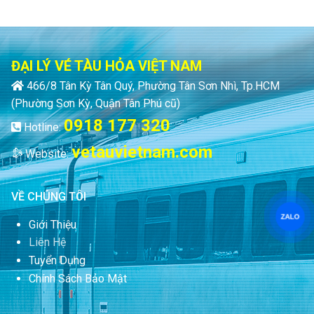
ĐẠI LÝ VÉ TÀU HỎA VIỆT NAM
466/8 Tân Kỳ Tân Quý, Phường Tân Sơn Nhì, Tp.HCM
(Phường Sơn Kỳ, Quận Tân Phú cũ)
0918 177 320
Hotline:
vetauvietnam.com
Website:
VỀ CHÚNG TÔI
ZALO
Giới Thiệu
Liên Hệ
Tuyển Dụng
Chính Sách Bảo Mật