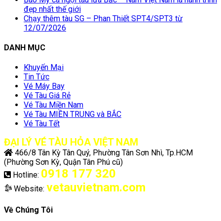
đẹp nhất thế giới
Chạy thêm tàu SG – Phan Thiết SPT4/SPT3 từ
12/07/2026
DANH MỤC
Khuyến Mại
Tin Tức
Vé Máy Bay
Vé Tàu Giá Rẻ
Vé Tàu Miền Nam
Vé Tàu MIỀN TRUNG và BẮC
Vé Tàu Tết
ĐẠI LÝ VÉ TÀU HỎA VIỆT NAM
466/8 Tân Kỳ Tân Quý, Phường Tân Sơn Nhì, Tp.HCM
(Phường Sơn Kỳ, Quận Tân Phú cũ)
0918 177 320
Hotline:
vetauvietnam.com
Website:
Về Chúng Tôi