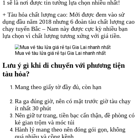
1 sẽ là nơi được tin tưởng lựa chọn nhiều nhất!
+ Tàu hỏa chất lượng cao: Mới được đem vào sử
dụng đầu năm 2018 nhưng 6 đoàn tàu chất lượng cao
chạy tuyến Bắc – Nam này được cực kỳ nhiều bạn
lựa chọn vì chất lượng tương xứng với giá tiền.
Mua vé tàu lửa giá rẻ tại Gia Lai nhanh nhất
Lưu ý gì khi di chuyển với phương tiện
tàu hỏa?
Mang theo giấy tờ đầy đủ, còn hạn
Mua vé tàu lửa giá rẻ tại Gia
Lai
Ra ga đúng giờ, nên có mặt trước giờ tàu chạy
ít nhất 30 phút
Mua vé tàu lửa giá rẻ tại Gia Lai
Nên giữ tư trang, tiền bạc cẩn thận, đề phòng có
kẻ gian trộm và móc túi
Hành lý mang theo nên đóng gói gọn, không
quá nhiều và cồng kềnh
Mua vé tàu lửa giá rẻ tại Gia Lai