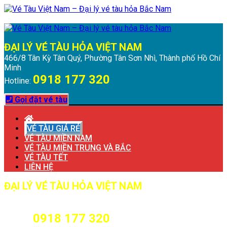
Chuyển
Menu
Đóng
đến
Menu
nội
dung
ĐẠI LÝ VÉ TÀU HỎA VIỆT NAM
466/8 Tân Kỳ Tân Quý, Phường Tân Sơn Nhì, Thành phố Hồ Chí
Minh
0918 177 320
Hotline:
Gọi đặt vé tàu
VÉ TÀU GIÁ RẺ
VÉ TÀU MIỀN NAM
VÉ TÀU MIỀN TRUNG VÀ BẮC
VÉ TÀU TẾT
LIÊN HỆ
ĐẠI LÝ VÉ TÀU HỎA VIỆT NAM
466/8 Tân Kỳ Tân Quý, Phường Tân Sơn Nhì, Thành phố Hồ Chí
Minh
0918 177 320
Hotline: