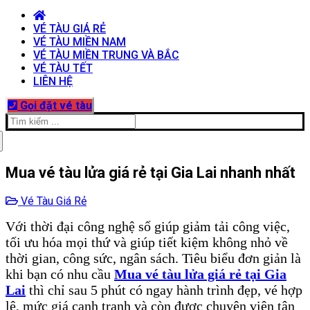
VÉ TÀU GIÁ RẺ
VÉ TÀU MIỀN NAM
VÉ TÀU MIỀN TRUNG VÀ BẮC
VÉ TÀU TẾT
LIÊN HỆ
Gọi đặt vé tàu
Tìm
kiếm
cho:
Mua vé tàu lửa giá rẻ tại Gia Lai nhanh nhất
Vé Tàu Giá Rẻ
Với thời đại công nghệ số giúp giảm tải công việc,
tối ưu hóa mọi thứ và giúp tiết kiệm không nhỏ về
thời gian, công sức, ngân sách. Tiêu biểu đơn giản là
khi bạn có nhu cầu
Mua vé tàu lửa giá rẻ tại Gia
Lai
thì chỉ sau 5 phút có ngay hành trình đẹp, vé hợp
lệ, mức giá cạnh tranh và còn được chuyên viên tận