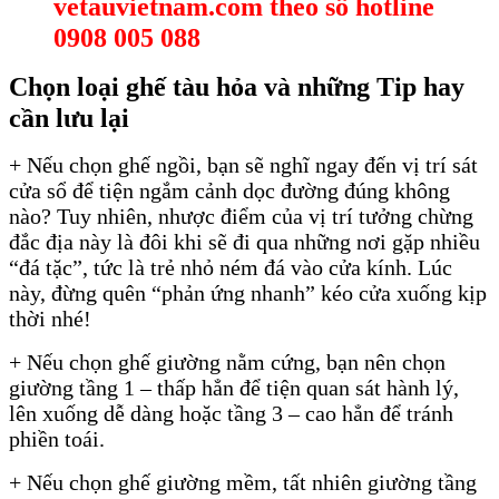
vetauvietnam.com theo số hotline
0908 005 088
Chọn loại ghế tàu hỏa và những Tip hay
cần lưu lại
+ Nếu chọn ghế ngồi, bạn sẽ nghĩ ngay đến vị trí sát
cửa sổ để tiện ngắm cảnh dọc đường đúng không
nào? Tuy nhiên, nhược điểm của vị trí tưởng chừng
đắc địa này là đôi khi sẽ đi qua những nơi gặp nhiều
“đá tặc”, tức là trẻ nhỏ ném đá vào cửa kính. Lúc
này, đừng quên “phản ứng nhanh” kéo cửa xuống kịp
thời nhé!
Mua vé tàu lửa giá rẻ tại Gia Lai
+ Nếu chọn ghế giường nằm cứng, bạn nên chọn
giường tầng 1 – thấp hẳn để tiện quan sát hành lý,
lên xuống dễ dàng hoặc tầng 3 – cao hẳn để tránh
phiền toái.
+ Nếu chọn ghế giường mềm, tất nhiên giường tầng