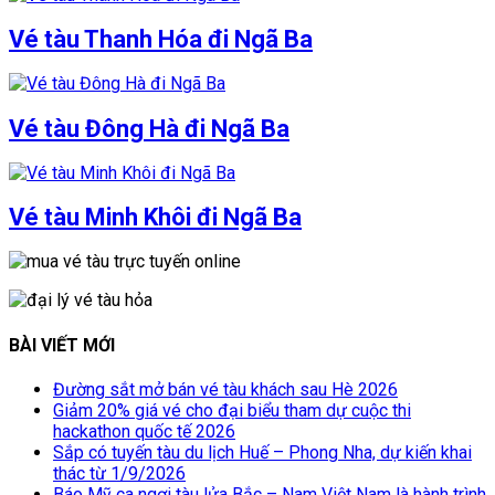
Vé tàu Thanh Hóa đi Ngã Ba
Vé tàu Đông Hà đi Ngã Ba
Vé tàu Minh Khôi đi Ngã Ba
BÀI VIẾT MỚI
Đường sắt mở bán vé tàu khách sau Hè 2026
Giảm 20% giá vé cho đại biểu tham dự cuộc thi
hackathon quốc tế 2026
Sắp có tuyến tàu du lịch Huế – Phong Nha, dự kiến khai
thác từ 1/9/2026
Báo Mỹ ca ngợi tàu lửa Bắc – Nam Việt Nam là hành trình