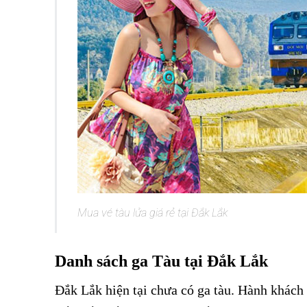
Mua vé tàu lửa giá rẻ tại Đắk Lắk
Danh sách ga Tàu tại Đắk Lắk
Đắk Lắk hiện tại chưa có ga tàu. Hành khách