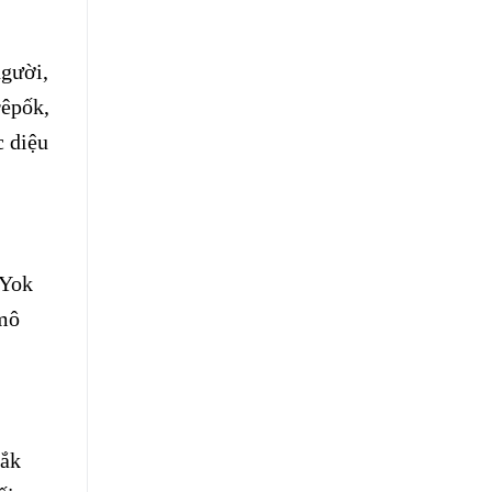
người,
rêpốk,
c diệu
 Yok
 mô
Đắk