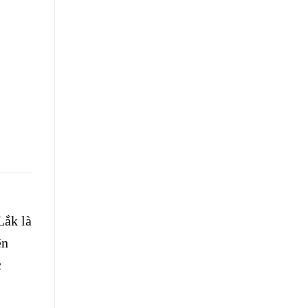
Lắk là
ên
c