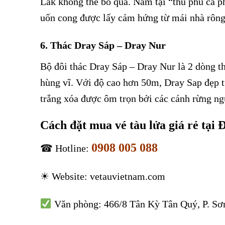
Lắk không thể bỏ qua. Nằm tại “thủ phủ cà p
uốn cong được lấy cảm hứng từ mái nhà rông
6. Thác Dray Sáp – Dray Nur
Bộ đôi thác Dray Sáp – Dray Nur là 2 dòng t
hùng vĩ. Với độ cao hơn 50m, Dray Sap đẹp t
trắng xóa được ôm trọn bởi các cánh rừng ng
Cách đặt mua vé tàu lửa giá rẻ tại
0908 005 088
☎ Hotline:
Mua vé tàu lửa giá rẻ tại Đắk Lắk
☀ Website: vetauvietnam.com
Mua vé tàu lửa giá rẻ tại Đắk Lắk
Văn phòng: 466/8 Tân Kỳ Tân Quý, P. S