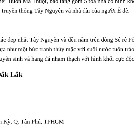
hê” Buôn Ma Thuột, bảo tàng gồm 5 tòa nhà có hình kh
 truyền thống Tây Nguyên và nhà dài của người Ê đê.
hác đẹp nhất Tây Nguyên và đều nằm trên dòng Sê rê P
ựa như một bức tranh thủy mặc với suối nước tuôn trà
uyên sinh và hang đá nham thạch với hình khối cực độc
 Đắk Lắk
ơn Kỳ, Q. Tân Phú, TPHCM