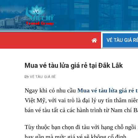
Chuyển
đến
nội
dung
VÉ TÀU GIÁ R
Mua vé tàu lửa giá rẻ tại Đắk Lắk
VÉ TÀU GIÁ RẺ
Ngay khi có nhu cầu
Mua vé tàu lửa giá rẻ 
Việt Mỹ, với vai trò là đại lý uy tín thâm ni
bán vé tàu tất cả các hành trình từ Nam chí 
Tùy thuộc bạn chọn đi tàu với hạng chỗ ngồi 
hay gần mà mức giá vé sẽ không cố định.