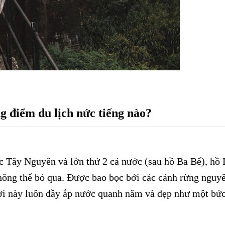
 điểm du lịch nức tiếng nào?
ực Tây Nguyên và lớn thứ 2 cả nước (sau hồ Ba Bể), hồ 
hông thể bỏ qua. Được bao bọc bởi các cánh rừng nguy
ơi này luôn đầy ắp nước quanh năm và đẹp như một bứ