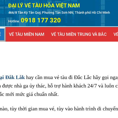
ĐẠI LÝ VÉ TÀU HỎA VIỆT NAM
466/8 Tân Kỳ Tân Quý, Phường Tân Sơn Nhì, Thành phố Hồ Chí Minh
0918 177 320
Hotline:
Ẻ
VÉ TÀU MIỀN NAM
VÉ TÀU MIỀN TRUNG VÀ BẮC
VÉ
tại Đắk Lắk
hay cần mua vé tàu đi Đắc Lắc hãy gọi nga
ên được nhà ga ủy thác, hỗ trợ hành khách 24/7 và luôn 
Bắc mới mức giá chuẩn nhất.
nào, tùy thời gian mua vé, tùy vào hành trình di chuyển