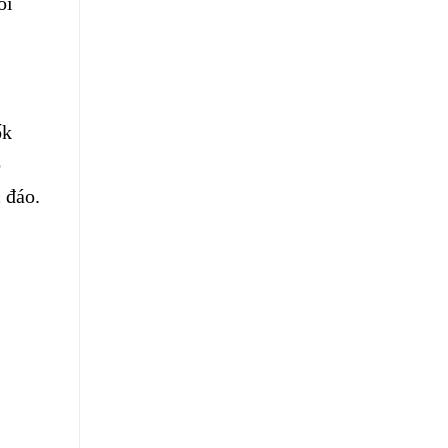
ối
ốk
o
 đáo.