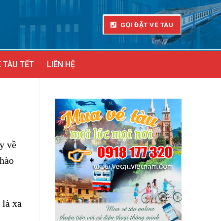
GỌI ĐẶT VÉ TÀU
 TÀU TẾT
LIÊN HỆ
y về
chào
 là xa