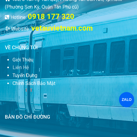
(Phường Sơn Kỳ, Quận Tân Phú cũ)
0918 177 320
Hotline:
vetauvietnam.com
Website:
VỀ CHÚNG TÔI
Giới Thiệu
Liên Hệ
Tuyển Dụng
Chính Sách Bảo Mật
ZALO
BẢN ĐỒ CHỈ ĐƯỜNG