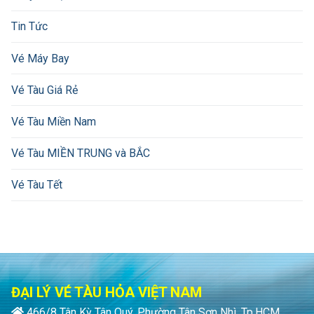
Tin Tức
Vé Máy Bay
Vé Tàu Giá Rẻ
Vé Tàu Miền Nam
Vé Tàu MIỀN TRUNG và BẮC
Vé Tàu Tết
ĐẠI LÝ VÉ TÀU HỎA VIỆT NAM
466/8 Tân Kỳ Tân Quý, Phường Tân Sơn Nhì, Tp.HCM