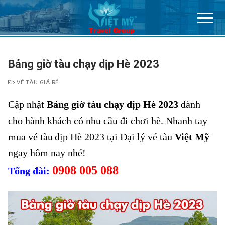
Chuyển
đến
nội
dung
Bảng giờ tàu chạy dịp Hè 2023
VÉ TÀU GIÁ RẺ
Cập nhật
Bảng giờ tàu chạy dịp Hè 2023
dành
cho hành khách có nhu cầu đi chơi hè.
Nhanh tay
mua vé tàu
dịp Hè 2023 tại Đại lý vé tàu
Việt Mỹ
ngay hôm nay nhé!
0908 005 088
Tổng đài: