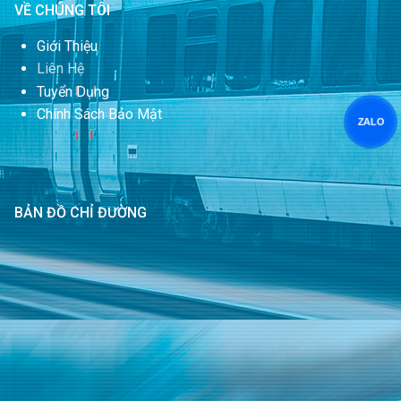
VỀ CHÚNG TÔI
Giới Thiệu
Liên Hệ
Tuyển Dụng
Chính Sách Bảo Mật
ZALO
BẢN ĐỒ CHỈ ĐƯỜNG