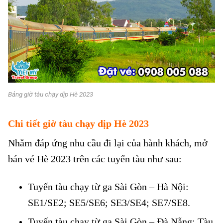
Bảng giờ tàu chạy dịp Hè 2023
Chi tiết giờ tàu chạy dịp Hè 2023
Nhằm đáp ứng nhu cầu đi lại của hành khách, mở
bán vé Hè 2023 trên các tuyến tàu như sau:
Tuyến tàu chạy từ ga Sài Gòn – Hà Nội:
SE1/SE2; SE5/SE6; SE3/SE4; SE7/SE8.
Tuyến tàu chạy từ ga Sài Gòn – Đà Nẵng: Tàu