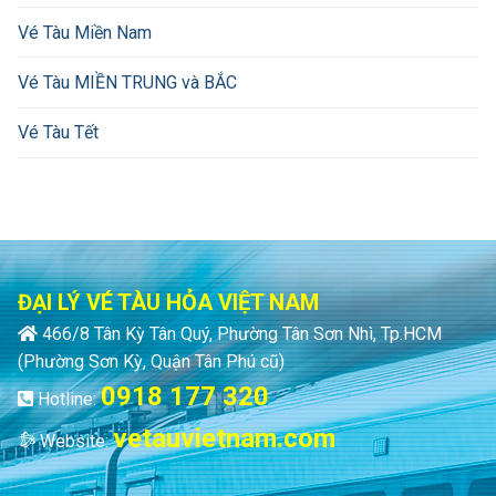
Vé Tàu Miền Nam
Vé Tàu MIỀN TRUNG và BẮC
Vé Tàu Tết
ĐẠI LÝ VÉ TÀU HỎA VIỆT NAM
466/8 Tân Kỳ Tân Quý, Phường Tân Sơn Nhì, Tp.HCM
(Phường Sơn Kỳ, Quận Tân Phú cũ)
0918 177 320
Hotline:
vetauvietnam.com
Website: