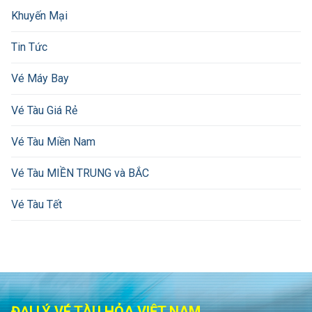
Khuyến Mại
Tin Tức
Vé Máy Bay
Vé Tàu Giá Rẻ
Vé Tàu Miền Nam
Vé Tàu MIỀN TRUNG và BẮC
Vé Tàu Tết
ĐẠI LÝ VÉ TÀU HỎA VIỆT NAM