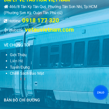
466/8 Tân Kỳ Tân Quý, Phường Tân Sơn Nhì, Tp.HCM
(Phường Sơn Kỳ, Quận Tân Phú cũ)
0918 177 320
Hotline:
vetauvietnam.com
Website:
VỀ CHÚNG TÔI
Giới Thiệu
Liên Hệ
Tuyển Dụng
Chính Sách Bảo Mật
ZALO
BẢN ĐỒ CHỈ ĐƯỜNG