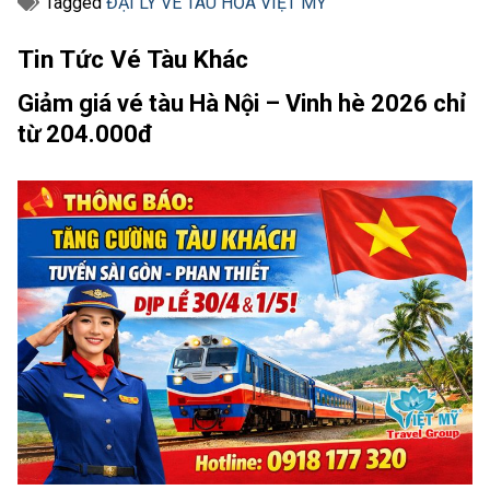
Tagged
ĐẠI LÝ VÉ TÀU HỎA VIỆT MỸ
Tin Tức Vé Tàu Khác
Giảm giá vé tàu Hà Nội – Vinh hè 2026 chỉ
từ 204.000đ