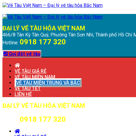
Chuyển
Menu
Đóng
đến
Menu
nội
dung
ĐẠI LÝ VÉ TÀU HỎA VIỆT NAM
466/8 Tân Kỳ Tân Quý, Phường Tân Sơn Nhì, Thành phố Hồ Chí 
0918 177 320
Hotline:
Gọi đặt vé tàu
VÉ TÀU GIÁ RẺ
VÉ TÀU MIỀN NAM
VÉ TÀU MIỀN TRUNG VÀ BẮC
VÉ TÀU TẾT
LIÊN HỆ
ĐẠI LÝ VÉ TÀU HỎA VIỆT NAM
466/8 Tân Kỳ Tân Quý, Phường Tân Sơn Nhì, Thành phố Hồ Chí 
0918 177 320
Hotline: