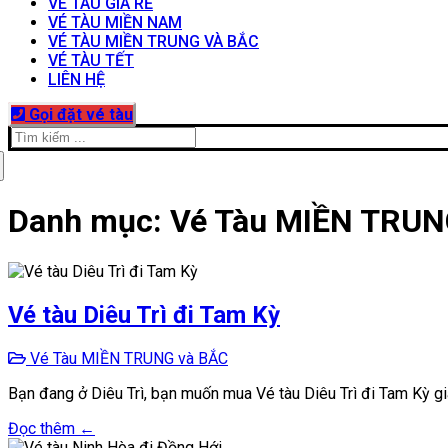
VÉ TÀU GIÁ RẺ
VÉ TÀU MIỀN NAM
VÉ TÀU MIỀN TRUNG VÀ BẮC
VÉ TÀU TẾT
LIÊN HỆ
Gọi đặt vé tàu
Tìm
kiếm
cho:
Danh mục:
Vé Tàu MIỀN TRUN
Vé tàu Diêu Trì đi Tam Kỳ
Vé Tàu MIỀN TRUNG và BẮC
Bạn đang ở Diêu Trì, bạn muốn mua Vé tàu Diêu Trì đi Tam Kỳ giá
Đọc thêm ←