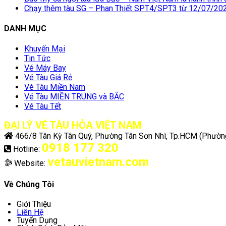
Chạy thêm tàu SG – Phan Thiết SPT4/SPT3 từ 12/07/20
DANH MỤC
Khuyến Mại
Tin Tức
Vé Máy Bay
Vé Tàu Giá Rẻ
Vé Tàu Miền Nam
Vé Tàu MIỀN TRUNG và BẮC
Vé Tàu Tết
ĐẠI LÝ VÉ TÀU HỎA VIỆT NAM
466/8 Tân Kỳ Tân Quý, Phường Tân Sơn Nhì, Tp.HCM
(Phường
0918 177 320
Hotline:
vetauvietnam.com
Website:
Về Chúng Tôi
Giới Thiệu
Liên Hệ
Tuyển Dụng