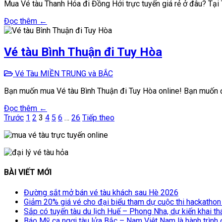
Mua Vé tàu Thanh Hóa đi Đồng Hới trực tuyến giá rẻ ở đâu? Tại
Đọc thêm ←
Vé tàu Bình Thuận đi Tuy Hòa
Vé Tàu MIỀN TRUNG và BẮC
Bạn muốn mua Vé tàu Bình Thuận đi Tuy Hòa online! Bạn muốn đi
Đọc thêm ←
Phân
Trước
1
2
3
4
5
6
…
26
Tiếp theo
trang
bài
viết
BÀI VIẾT MỚI
Đường sắt mở bán vé tàu khách sau Hè 2026
Giảm 20% giá vé cho đại biểu tham dự cuộc thi hackathon
Sắp có tuyến tàu du lịch Huế – Phong Nha, dự kiến khai t
Báo Mỹ ca ngợi tàu lửa Bắc – Nam Việt Nam là hành trình đ