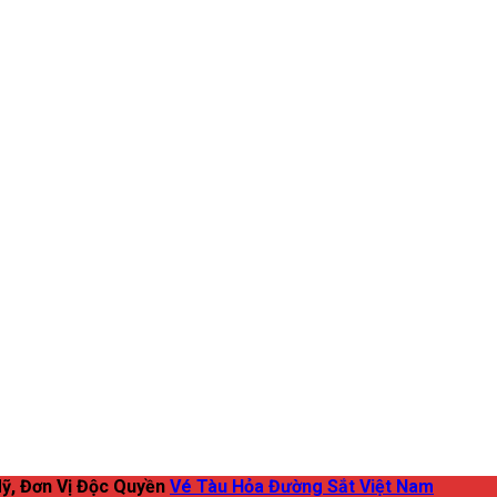
ỹ, Đơn Vị Độc Quyền
Vé Tàu Hỏa Đường Sắt Việt Nam