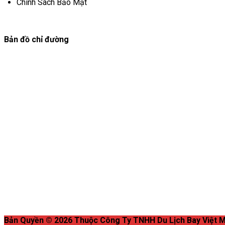
Chính Sách Bảo Mật
Bản đồ chỉ đường
Bản Quyền © 2026 Thuộc Công Ty TNHH Du Lịch Bay Việt M