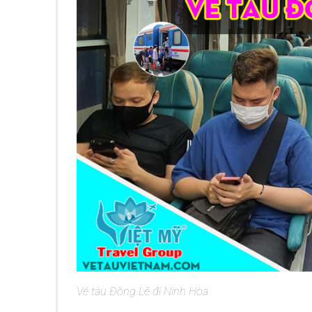
Vé tàu Đồng Lê đi Ninh Hòa