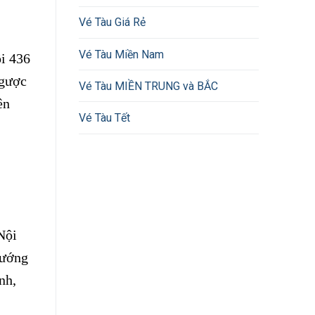
Vé Tàu Giá Rẻ
Vé Tàu Miền Nam
i 436
ngược
Vé Tàu MIỀN TRUNG và BẮC
ên
Vé Tàu Tết
Nội
hướng
nh,