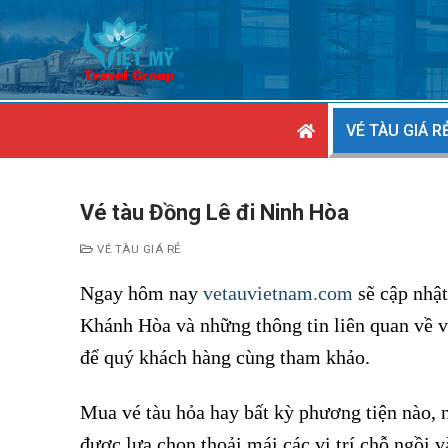
Chuyển
đến
nội
dung
VÉ TÀU GIÁ R
Vé tàu Đồng Lê đi Ninh Hòa
VÉ TÀU GIÁ RẺ
Ngay hôm nay
vetauvietnam.com
sẽ cập nhậ
Khánh Hòa và những thông tin liên quan về vị
để quý khách hàng cùng tham khảo.
Mua vé tàu hỏa hay bất kỳ phương tiện nào, 
được lựa chọn thoải mái các vị trí chỗ ngồi v