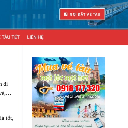
GỌI ĐẶT VÉ TÀU
 TÀU TẾT
LIÊN HỆ
h đi
 vé,…
á tốt,