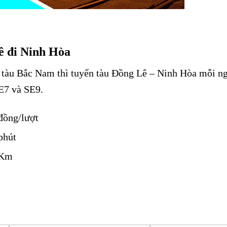
ê đi Ninh Hòa
ga tàu Bắc Nam thì tuyến tàu Đồng Lê – Ninh Hòa mỗi n
SE7 và SE9.
đồng/lượt
phút
 Km
 Đồng Lê đi Ninh Hòa