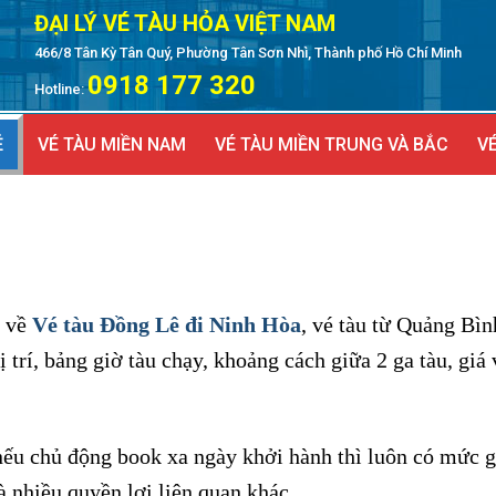
ĐẠI LÝ VÉ TÀU HỎA VIỆT NAM
466/8 Tân Kỳ Tân Quý, Phường Tân Sơn Nhì, Thành phố Hồ Chí Minh
0918 177 320
Hotline:
Ẻ
VÉ TÀU MIỀN NAM
VÉ TÀU MIỀN TRUNG VÀ BẮC
VÉ
t về
Vé tàu Đồng Lê đi Ninh Hòa
, vé tàu từ Quảng Bìn
 trí, bảng giờ tàu chạy, khoảng cách giữa 2 ga tàu, giá
nếu chủ động book xa ngày khởi hành thì luôn có mức gi
à nhiều quyền lợi liên quan khác.