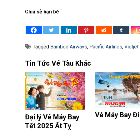
Chia sẻ bạn bè
Tagged
Bamboo Airways
,
Pacific Airlines
,
Vietjet 
Tin Tức Vé Tàu Khác
Vé Máy Bay Đi
Đại lý Vé Máy Bay
Tết 2025 Ất Tỵ