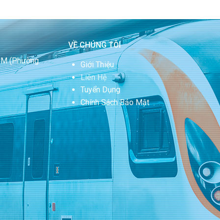
VỀ CHÚNG TÔI
HCM
(Phường
Giới Thiệu
Liên Hệ
Tuyển Dụng
Chính Sách Bảo Mật