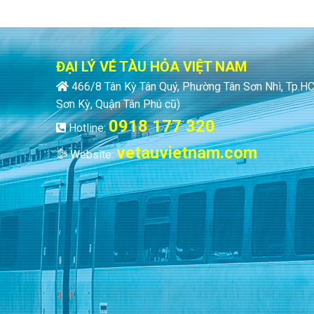
ĐẠI LÝ VÉ TÀU HỎA VIỆT NAM
466/8 Tân Kỳ Tân Quý, Phường Tân Sơn Nhì, Tp.
Sơn Kỳ, Quận Tân Phú cũ)
0918 177 320
Hotline:
vetauvietnam.com
Website: