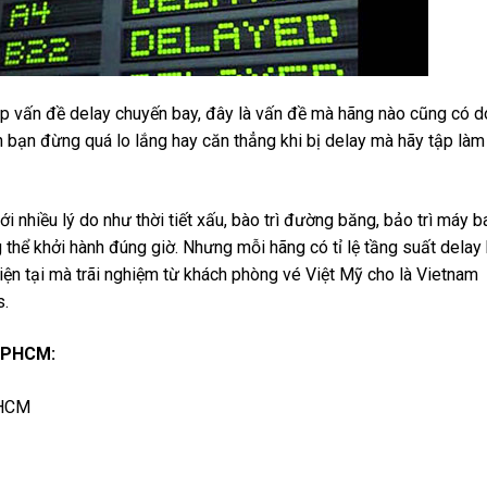
 vấn đề delay chuyến bay, đây là vấn đề mà hãng nào cũng có d
n bạn đừng quá lo lắng hay căn thẳng khi bị delay mà hãy tập là
 nhiều lý do như thời tiết xấu, bào trì đường băng, bảo trì máy b
thể khởi hành đúng giờ. Nhưng mỗi hãng có tỉ lệ tầng suất delay
iện tại mà trãi nghiệm từ khách phòng vé Việt Mỹ cho là Vietnam
s.
 TPHCM:
.HCM