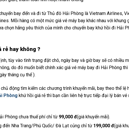
chuyến bay đến và đi từ Thủ đô Hải Phòng là Vietnam Airlines, Vi
rilines. Mỗi hàng có một mức giá vé máy bay khác nhau với khung 
 lựa chọn hãng yêu thích của mình cho chuyến bay khứ hồi đi Hải 
á rẻ hay không ?
nh, tùy vào tình trạng đặt chô, ngày bay và giờ bay sẽ có nhiều 
hông, do đó muốn biết chính xác giá vé máy bay đi Hải Phòng thì
gày tháng cụ thể ).
 chủ động tìm kiếm các chương trình khuyến mãi, bay theo thể lệ 
ải Phòng
khứ hồi giá rẻ thì bạn cần liên hệ trực tiếp đại lý bán v
ải Phòng chưa thuế phí chỉ từ
99,000 đ
(giá khuyến mãi).
ng đến Nha Trang/Phú Quốc/ Đà Lạt củng chỉ từ
199,000 đ
(giá kh