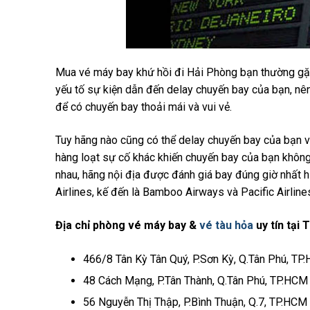
Mua vé máy bay khứ hồi đi Hải Phòng bạn thường gặp
yếu tố sự kiện dẫn đến delay chuyến bay của bạn, nê
để có chuyến bay thoải mái và vui vẻ.
Tuy hãng nào cũng có thể delay chuyến bay của bạn với
hàng loạt sự cố khác khiến chuyến bay của bạn không 
nhau, hãng nội địa được đánh giá bay đúng giờ nhất h
Airlines, kế đến là Bamboo Airways và Pacific Airline
Địa chỉ phòng vé máy bay &
vé tàu hỏa
uy tín tại
466/8 Tân Kỳ Tân Quý, P.Sơn Kỳ, Q.Tân Phú, TP
48 Cách Mạng, P.Tân Thành, Q.Tân Phú, TP.HCM
56 Nguyễn Thị Thập, P.Bình Thuận, Q.7, TP.HCM