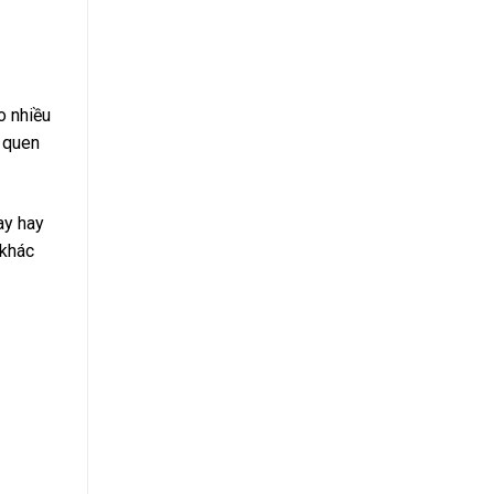
o nhiều
m quen
ay hay
 khác