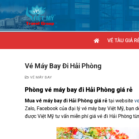
Chuyển
đến
nội
dung
VÉ TÀU GIÁ R
Vé Máy Bay Đi Hải Phòng
VÉ MÁY BAY
Phòng vé máy bay đi Hải Phòng giá rẻ
Mua vé máy bay đi Hải Phòng giá rẻ
tại website
v
Zalo, Facebook của đại lý vé máy bay Việt Mỹ, bạn 
được Việt Mỹ tư vấn miễn phí giá vé đi Hải Phòng từ