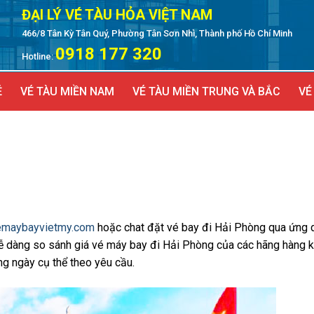
ĐẠI LÝ VÉ TÀU HỎA VIỆT NAM
466/8 Tân Kỳ Tân Quý, Phường Tân Sơn Nhì, Thành phố Hồ Chí Minh
0918 177 320
Hotline:
Ẻ
VÉ TÀU MIỀN NAM
VÉ TÀU MIỀN TRUNG VÀ BẮC
VÉ
emaybayvietmy.com
hoặc chat đặt vé bay đi Hải Phòng qua ứng
dễ dàng so sánh giá vé máy bay đi Hải Phòng của các hãng hàng 
ng ngày cụ thể theo yêu cầu.