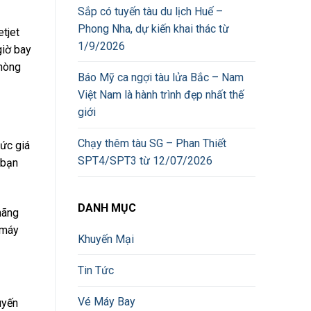
Sắp có tuyến tàu du lịch Huế –
Phong Nha, dự kiến khai thác từ
etjet
1/9/2026
giờ bay
Phòng
Báo Mỹ ca ngợi tàu lửa Bắc – Nam
Việt Nam là hành trình đẹp nhất thế
giới
Chạy thêm tàu SG – Phan Thiết
mức giá
SPT4/SPT3 từ 12/07/2026
 bạn
DANH MỤC
hãng
é máy
Khuyến Mại
Tin Tức
Vé Máy Bay
uyến