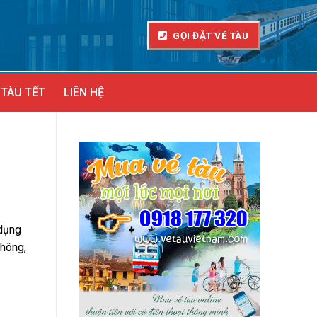
GỌI ĐẶT VÉ TÀU
 TÀU TẾT
LIÊN HỆ
 dụng
không,