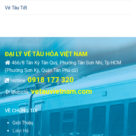
Vé Tàu Tết
ĐẠI LÝ VÉ TÀU HỎA VIỆT NAM
466/8 Tân Kỳ Tân Quý, Phường Tân Sơn Nhì, Tp.HCM
(Phường Sơn Kỳ, Quận Tân Phú cũ)
0918 177 320
Hotline:
vetauvietnam.com
Website:
VỀ CHÚNG TÔI
Giới Thiệu
Liên Hệ