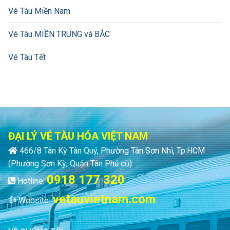
Vé Tàu Miền Nam
Vé Tàu MIỀN TRUNG và BẮC
Vé Tàu Tết
ĐẠI LÝ VÉ TÀU HỎA VIỆT NAM
466/8 Tân Kỳ Tân Quý, Phường Tân Sơn Nhì, Tp.HCM
(Phường Sơn Kỳ, Quận Tân Phú cũ)
0918 177 320
Hotline:
vetauvietnam.com
Website: