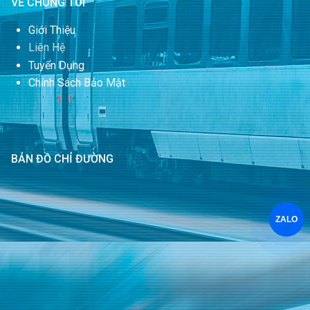
VỀ CHÚNG TÔI
Giới Thiệu
Liên Hệ
Tuyển Dụng
Chính Sách Bảo Mật
BẢN ĐỒ CHỈ ĐƯỜNG
ZALO