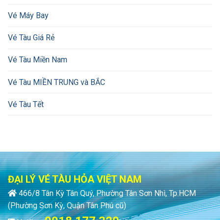
Vé Máy Bay
Vé Tàu Giá Rẻ
Vé Tàu Miền Nam
Vé Tàu MIỀN TRUNG và BẮC
Vé Tàu Tết
ĐẠI LÝ VÉ TÀU HỎA VIỆT NAM
466/8 Tân Kỳ Tân Quý, Phường Tân Sơn Nhì, Tp.HCM
(Phường Sơn Kỳ, Quận Tân Phú cũ)