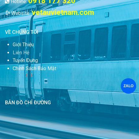
0918 177 320
Hotline:
vetauvietnam.com
Website:
VỀ CHÚNG TÔI
Giới Thiệu
Liên Hệ
Tuyển Dụng
Chính Sách Bảo Mật
ZALO
BẢN ĐỒ CHỈ ĐƯỜNG