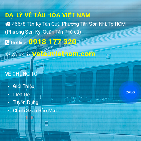
ĐẠI LÝ VÉ TÀU HỎA VIỆT NAM
466/8 Tân Kỳ Tân Quý, Phường Tân Sơn Nhì, Tp.HCM
(Phường Sơn Kỳ, Quận Tân Phú cũ)
0918 177 320
Hotline:
vetauvietnam.com
Website:
VỀ CHÚNG TÔI
Giới Thiệu
ZALO
Liên Hệ
Tuyển Dụng
Chính Sách Bảo Mật