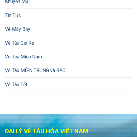
Khuyến Mại
Tin Tức
Vé Máy Bay
Vé Tàu Giá Rẻ
Vé Tàu Miền Nam
Vé Tàu MIỀN TRUNG và BẮC
Vé Tàu Tết
ĐẠI LÝ VÉ TÀU HỎA VIỆT NAM