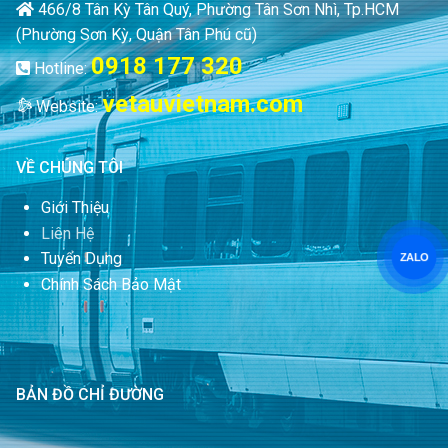
466/8 Tân Kỳ Tân Quý, Phường Tân Sơn Nhì, Tp.HCM
(Phường Sơn Kỳ, Quận Tân Phú cũ)
0918 177 320
Hotline:
vetauvietnam.com
Website:
VỀ CHÚNG TÔI
Giới Thiệu
Liên Hệ
Tuyển Dụng
ZALO
Chính Sách Bảo Mật
BẢN ĐỒ CHỈ ĐƯỜNG