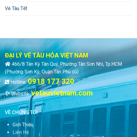
Vé Tàu Tết
ĐẠI LÝ VÉ TÀU HỎA VIỆT NAM
466/8 Tân Kỳ Tân Quý, Phường Tân Sơn Nhì, Tp.HCM
(Phường Sơn Kỳ, Quận Tân Phú cũ)
0918 177 320
Hotline:
vetauvietnam.com
Website:
VỀ CHÚNG TÔI
Giới Thiệu
Liên Hệ