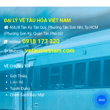
ĐẠI LÝ VÉ TÀU HỎA VIỆT NAM
466/8 Tân Kỳ Tân Quý, Phường Tân Sơn Nhì, Tp.HCM
(Phường Sơn Kỳ, Quận Tân Phú cũ)
0918 177 320
Hotline:
vetauvietnam.com
Website:
VỀ CHÚNG TÔI
Giới Thiệu
Liên Hệ
Tuyển Dụng
Chính Sách Bảo Mật
ZALO