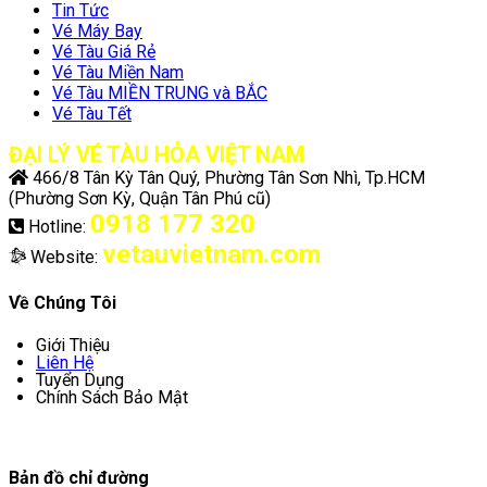
Tin Tức
Vé Máy Bay
Vé Tàu Giá Rẻ
Vé Tàu Miền Nam
Vé Tàu MIỀN TRUNG và BẮC
Vé Tàu Tết
ĐẠI LÝ VÉ TÀU HỎA VIỆT NAM
466/8 Tân Kỳ Tân Quý, Phường Tân Sơn Nhì, Tp.HCM
(Phường Sơn Kỳ, Quận Tân Phú cũ)
0918 177 320
Hotline:
vetauvietnam.com
Website:
Về Chúng Tôi
Giới Thiệu
Liên Hệ
Tuyển Dụng
Chính Sách Bảo Mật
Bản đồ chỉ đường