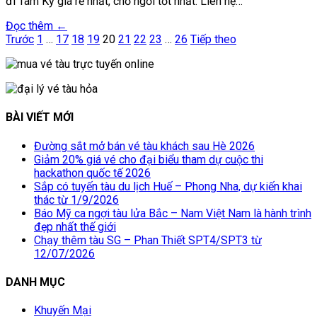
đi Tam Kỳ giá rẻ nhất, chổ ngồi tốt nhất. Liên hệ…
Đọc thêm ←
Phân
Trước
1
…
17
18
19
20
21
22
23
…
26
Tiếp theo
trang
bài
viết
BÀI VIẾT MỚI
Đường sắt mở bán vé tàu khách sau Hè 2026
Giảm 20% giá vé cho đại biểu tham dự cuộc thi
hackathon quốc tế 2026
Sắp có tuyến tàu du lịch Huế – Phong Nha, dự kiến khai
thác từ 1/9/2026
Báo Mỹ ca ngợi tàu lửa Bắc – Nam Việt Nam là hành trình
đẹp nhất thế giới
Chạy thêm tàu SG – Phan Thiết SPT4/SPT3 từ
12/07/2026
DANH MỤC
Khuyến Mại