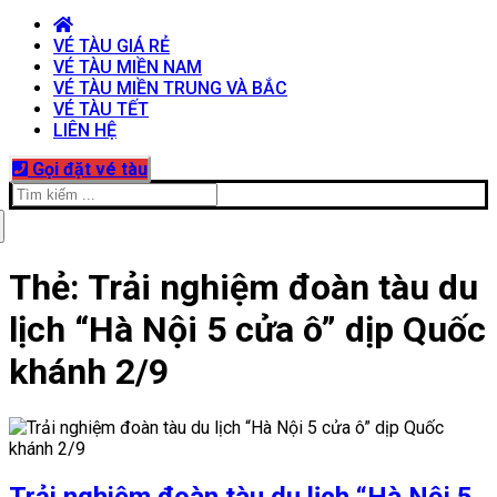
VÉ TÀU GIÁ RẺ
VÉ TÀU MIỀN NAM
VÉ TÀU MIỀN TRUNG VÀ BẮC
VÉ TÀU TẾT
LIÊN HỆ
Gọi đặt vé tàu
Tìm
kiếm
cho:
Thẻ:
Trải nghiệm đoàn tàu du
lịch “Hà Nội 5 cửa ô” dịp Quốc
khánh 2/9
Trải nghiệm đoàn tàu du lịch “Hà Nội 5