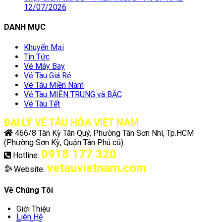
12/07/2026
DANH MỤC
Khuyến Mại
Tin Tức
Vé Máy Bay
Vé Tàu Giá Rẻ
Vé Tàu Miền Nam
Vé Tàu MIỀN TRUNG và BẮC
Vé Tàu Tết
ĐẠI LÝ VÉ TÀU HỎA VIỆT NAM
466/8 Tân Kỳ Tân Quý, Phường Tân Sơn Nhì, Tp.HCM
(Phường Sơn Kỳ, Quận Tân Phú cũ)
0918 177 320
Hotline:
vetauvietnam.com
Website:
Về Chúng Tôi
Giới Thiệu
Liên Hệ