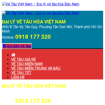
Chuyển
Menu
Đóng
đến
Menu
nội
dung
ĐẠI LÝ VÉ TÀU HỎA VIỆT NAM
466/8 Tân Kỳ Tân Quý, Phường Tân Sơn Nhì, Thành phố Hồ Chí
Minh
0918 177 320
Hotline:
Gọi đặt vé tàu
VÉ TÀU GIÁ RẺ
VÉ TÀU MIỀN NAM
VÉ TÀU MIỀN TRUNG VÀ BẮC
VÉ TÀU TẾT
LIÊN HỆ
ĐẠI LÝ VÉ TÀU HỎA VIỆT NAM
466/8 Tân Kỳ Tân Quý, Phường Tân Sơn Nhì, Thành phố Hồ Chí
Minh
0918 177 320
Hotline: