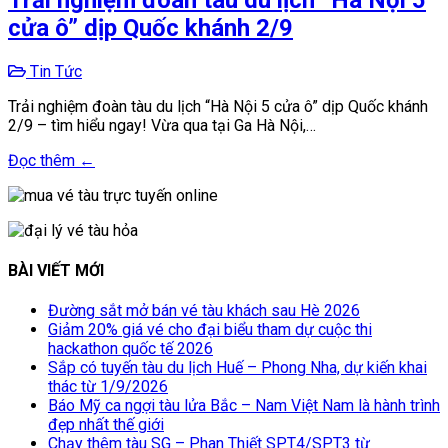
cửa ô” dịp Quốc khánh 2/9
Tin Tức
Trải nghiệm đoàn tàu du lịch “Hà Nội 5 cửa ô” dịp Quốc khánh
2/9 – tìm hiểu ngay! Vừa qua tại Ga Hà Nội,…
Đọc thêm ←
BÀI VIẾT MỚI
Đường sắt mở bán vé tàu khách sau Hè 2026
Giảm 20% giá vé cho đại biểu tham dự cuộc thi
hackathon quốc tế 2026
Sắp có tuyến tàu du lịch Huế – Phong Nha, dự kiến khai
thác từ 1/9/2026
Báo Mỹ ca ngợi tàu lửa Bắc – Nam Việt Nam là hành trình
đẹp nhất thế giới
Chạy thêm tàu SG – Phan Thiết SPT4/SPT3 từ